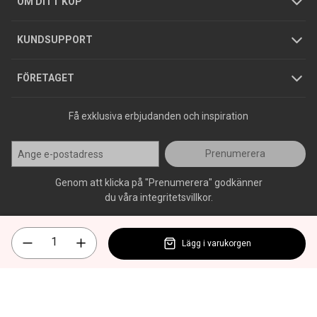
GDPR
OM DITT KÖP
Jobba hos oss
Varumärken
KUNDSUPPORT
Press
FÖRETAGET
Få exklusiva erbjudanden och inspiration
Prenumerera
Genom att klicka på "Prenumerera" godkänner
du våra integritetsvillkor.
Lägg i varukorgen