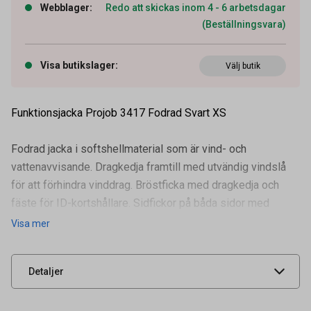
Webblager
:
Redo att skickas inom 4 - 6 arbetsdagar
(Beställningsvara)
Visa butikslager
:
Välj butik
Funktionsjacka Projob 3417 Fodrad Svart XS
Fodrad jacka i softshellmaterial som är vind- och
vattenavvisande. Dragkedja framtill med utvändig vindslå
för att förhindra vinddrag. Bröstficka med dragkedja och
fäste för ID-kortshållare. Sidfickor på båda sidor med
Artikelnummer
91358643
dragkedja.
Visa mer
Leverantörens
643417-99-3
artikelnummer
Inne
UNSPSC
53101800
Detaljer