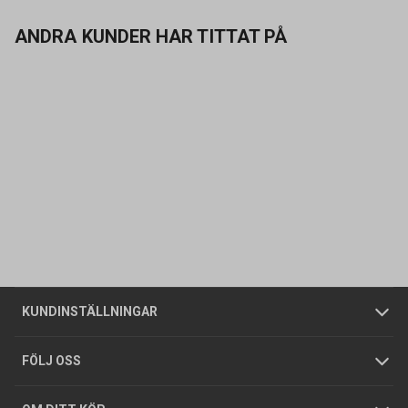
ANDRA KUNDER HAR TITTAT PÅ
Kontakta oss
Vanliga frågor
Om oss
Butiker
Allmänna försäljningsvillkor
Företagskund
/
Privatkund
KUNDINSTÄLLNINGAR
Tjänster
Foldrar och kataloger
Integritetspolicy
FÖLJ OSS
Hållbarhet
Köpguider