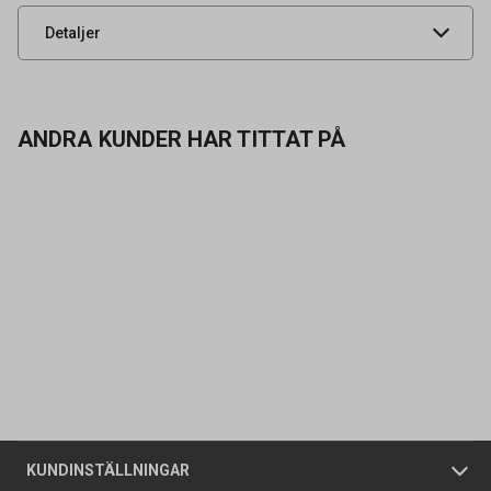
UNSPSC
42132200
Detaljer
ANDRA KUNDER HAR TITTAT PÅ
Kontakta oss
Vanliga frågor
Om oss
Butiker
Allmänna försäljningsvillkor
Företagskund
/
Privatkund
KUNDINSTÄLLNINGAR