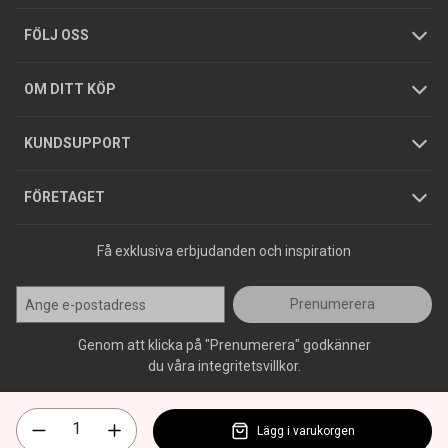
Tjänster
Foldrar och kataloger
Integritetspolicy
FÖLJ OSS
Hållbarhet
Köpguider
GDPR
OM DITT KÖP
Jobba hos oss
Varumärken
KUNDSUPPORT
Press
FÖRETAGET
Få exklusiva erbjudanden och inspiration
Prenumerera
Genom att klicka på "Prenumerera" godkänner
du våra integritetsvillkor.
Lägg i varukorgen