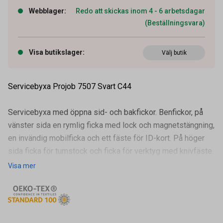
Webblager
:
Redo att skickas inom 4 - 6 arbetsdagar
(Beställningsvara)
Visa butikslager
:
Välj butik
Servicebyxa Projob 7507 Svart C44
Servicebyxa med öppna sid- och bakfickor. Benfickor, på
vänster sida en rymlig ficka med lock och magnetstängning,
en invändig mobilficka och ett fäste för ID-kort. På höger
sida ficka för tumstock och ficka för verktyg med knivfäste.
Visa mer
Förböjda
Artikelnummer
91128183
Leverantörens
647507-9999-44
artikelnummer