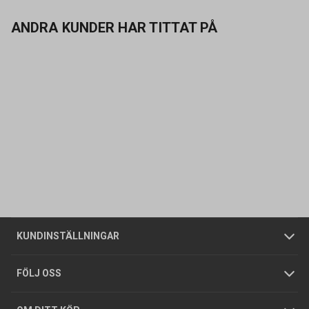
ANDRA KUNDER HAR TITTAT PÅ
Kontakta oss
Vanliga frågor
Om oss
Butiker
Allmänna försäljningsvillkor
Företagskund
/
Privatkund
KUNDINSTÄLLNINGAR
Tjänster
Foldrar och kataloger
Integritetspolicy
FÖLJ OSS
Hållbarhet
Köpguider