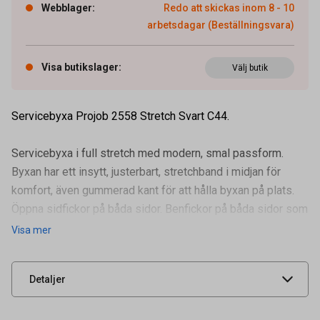
Webblager
:
Redo att skickas inom 8 - 10
arbetsdagar (Beställningsvara)
Visa butikslager
:
Välj butik
Servicebyxa Projob 2558 Stretch Svart C44.
Servicebyxa i full stretch med modern, smal passform.
Byxan har ett insytt, justerbart, stretchband i midjan för
komfort, även gummerad kant för att hålla byxan på plats.
Öppna sidfickor på båda sidor. Benfickor på båda sidor som
Artikelnummer
91127047
förslu
Visa mer
Leverantörens
642558-99-44
artikelnummer
UNSPSC
42132200
Detaljer