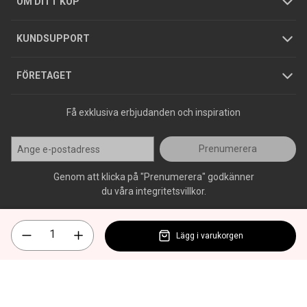
GDPR
OM DITT KÖP
Jobba hos oss
Varumärken
KUNDSUPPORT
Press
FÖRETAGET
Få exklusiva erbjudanden och inspiration
Prenumerera
Genom att klicka på "Prenumerera" godkänner
du våra integritetsvillkor.
Lägg i varukorgen