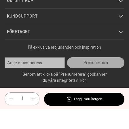
GDPR
OM DITT KÖP
Jobba hos oss
Varumärken
KUNDSUPPORT
Press
FÖRETAGET
Få exklusiva erbjudanden och inspiration
Prenumerera
Genom att klicka på "Prenumerera" godkänner
du våra integritetsvillkor.
Lägg i varukorgen