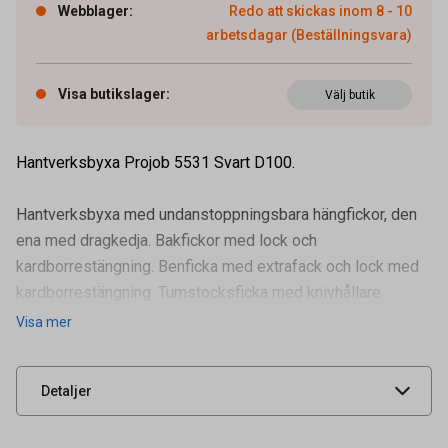
Webblager
:
Redo att skickas inom 8 - 10
arbetsdagar (Beställningsvara)
Visa butikslager
:
Välj butik
Hantverksbyxa Projob 5531 Svart D100.
Hantverksbyxa med undanstoppningsbara hängfickor, den
ena med dragkedja. Bakfickor med lock och
kardborrestängning. Benficka med extrafack och lock med
kardborrestängning. Tumstocksficka med knivhållare.
Artikelnummer
91126964
Förstärkning i hängfickor, tumstocksf
Visa mer
Leverantörens
645531-99-100
artikelnummer
UNSPSC
42132200
Detaljer