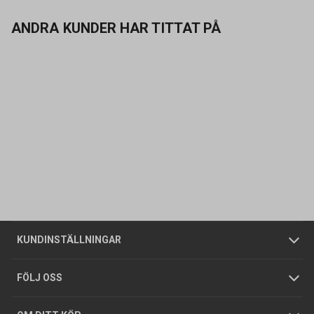
ANDRA KUNDER HAR TITTAT PÅ
Kontakta oss
Vanliga frågor
Om oss
Butiker
Allmänna försäljningsvillkor
Företagskund
/
Privatkund
KUNDINSTÄLLNINGAR
Tjänster
Foldrar och kataloger
Integritetspolicy
FÖLJ OSS
Hållbarhet
Köpguider