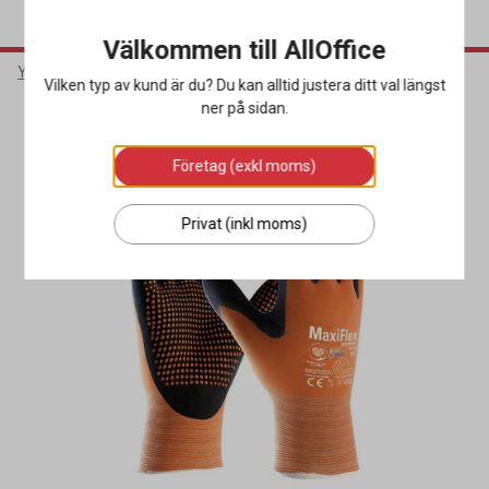
Välkommen till AllOffice
Yrkeskläder & Skydd
Arbetshandskar
Montagehandskar
Vilken typ av kund är du? Du kan alltid justera ditt val längst
ner på sidan.
Miljöval
Företag (exkl moms)
Privat (inkl moms)