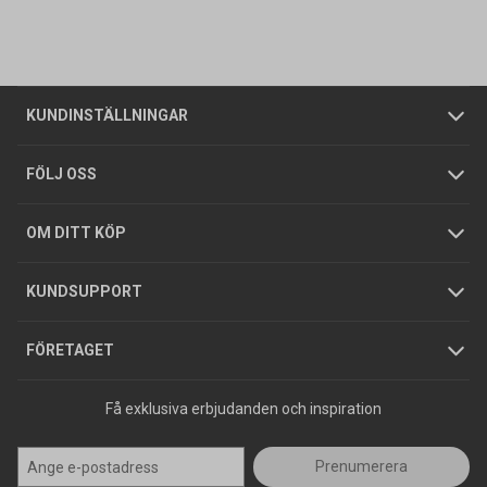
Vanliga frågor
Om oss
Butiker
Allmänna försäljningsvillkor
Företagskund
/
Privatkund
KUNDINSTÄLLNINGAR
Tjänster
Foldrar och kataloger
Integritetspolicy
FÖLJ OSS
Hållbarhet
Köpguider
GDPR
OM DITT KÖP
Jobba hos oss
Varumärken
KUNDSUPPORT
Press
FÖRETAGET
Få exklusiva erbjudanden och inspiration
Prenumerera