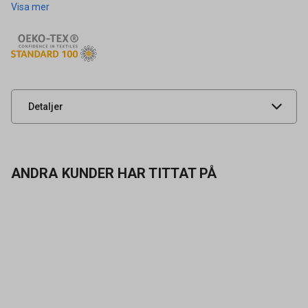
Visa mer
EN388:2016+A1:2018; 4
Artikelnummer
94201043
Leverantörens
1000299806006
artikelnummer
UNSPSC
46181504
Detaljer
ANDRA KUNDER HAR TITTAT PÅ
Kontakta oss