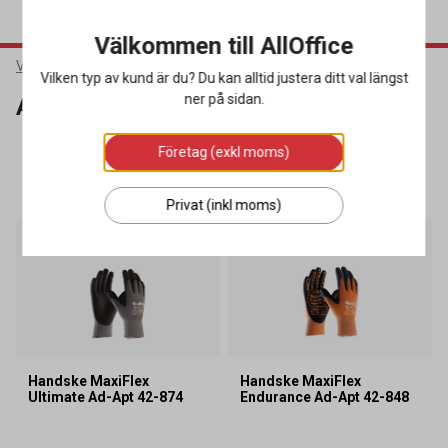
Välkommen till AllOffice
Varumärken
ATG
Vilken typ av kund är du? Du kan alltid justera ditt val längst
ner på sidan.
ATG
Företag (exkl moms)
SORTERA
FILTRERA
3 produkter
Privat (inkl moms)
Miljöval
Miljöval
Handske MaxiFlex
Handske MaxiFlex
Ultimate Ad-Apt 42-874
Endurance Ad-Apt 42-848