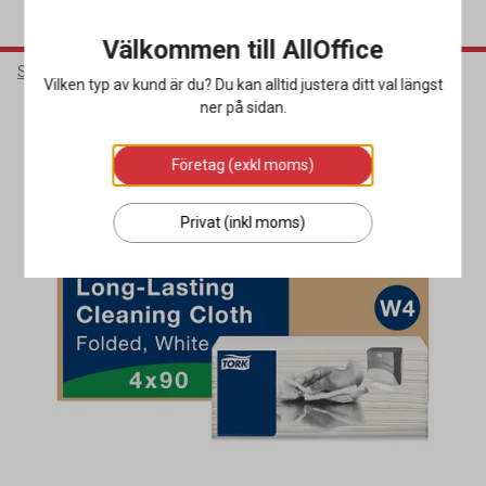
Välkommen till AllOffice
Städ & Hygien
Torkpapper & Toalettpapper
Industritork
Vilken typ av kund är du? Du kan alltid justera ditt val längst
ner på sidan.
Miljöval
Företag (exkl moms)
Privat (inkl moms)