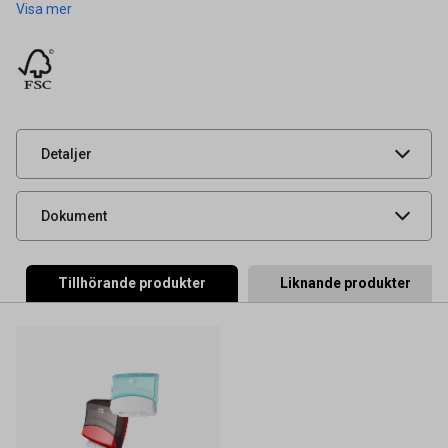
Visa mer
Artikelnummer
53073372
Tidigare artikelnummer
53073138
Leverantörens
90479
artikelnummer
UNSPSC
47131502
Detaljer
Miljöinformation
Produktdatablad
Dokument
Tillhörande produkter
Liknande produkter