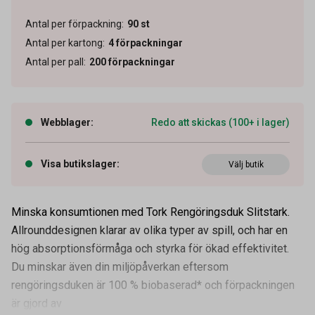
Antal per förpackning
:
90
st
Antal per kartong
:
4
förpackningar
Antal per pall
:
200
förpackningar
Webblager
:
Redo att skickas (100+ i lager)
Visa butikslager
:
Välj butik
Minska konsumtionen med Tork Rengöringsduk Slitstark.
Allrounddesignen klarar av olika typer av spill, och har en
hög absorptionsförmåga och styrka för ökad effektivitet.
Du minskar även din miljöpåverkan eftersom
rengöringsduken är 100 % biobaserad* och förpackningen
är gjord av