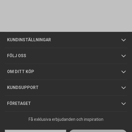
Kontakta oss
Vanliga frågor
Om oss
Butiker
Allmänna försäljningsvillkor
Företagskund
/
Privatkund
KUNDINSTÄLLNINGAR
Tjänster
Foldrar och kataloger
Integritetspolicy
FÖLJ OSS
Hållbarhet
Köpguider
GDPR
OM DITT KÖP
Jobba hos oss
Varumärken
KUNDSUPPORT
Press
FÖRETAGET
Få exklusiva erbjudanden och inspiration