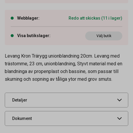
Webblager
:
Redo att skickas (11 i lager)
Visa butikslager
:
Välj butik
Levang Kron Trärygg unionblandning 20cm. Levang med
Artikelnummer
53060017
trästomme, 23 cm, unionblandning, Styvt material med en
Tidigare artikelnummer
54015,300046
blandninga av propenplast och bassine, som passar till
skurning och sopning av tåliga ytor med grov smuts.
Leverantörens
23736
artikelnummer
UNSPSC
47121800
Detaljer
Produktdatablad
Dokument