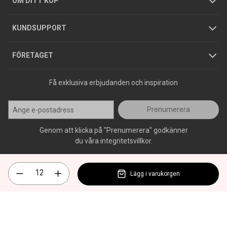
OM DITT KÖP
Jobba hos oss
Varumärken
KUNDSUPPORT
Press
FÖRETAGET
Få exklusiva erbjudanden och inspiration
Prenumerera
Genom att klicka på "Prenumerera" godkänner
du våra integritetsvillkor.
Lägg i varukorgen