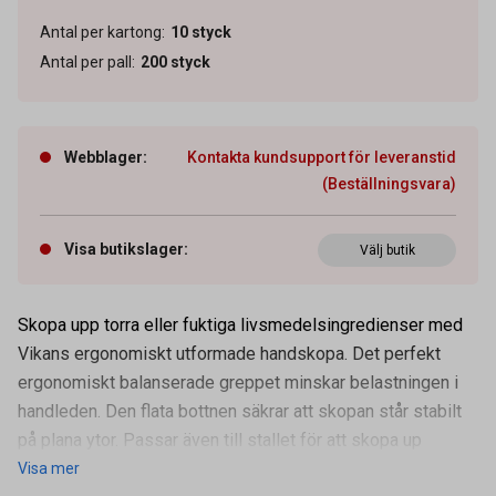
Antal per kartong
:
10
styck
Antal per pall
:
200
styck
Webblager
:
Kontakta kundsupport för leveranstid
(Beställningsvara)
Visa butikslager
:
Välj butik
Skopa upp torra eller fuktiga livsmedelsingredienser med
Vikans ergonomiskt utformade handskopa. Det perfekt
ergonomiskt balanserade greppet minskar belastningen i
Artikelnummer
53909432
handleden. Den flata bottnen säkrar att skopan står stabilt
Volym
2 l
på plana ytor. Passar även till stallet för att skopa up
Visa mer
Leverantörens
56712