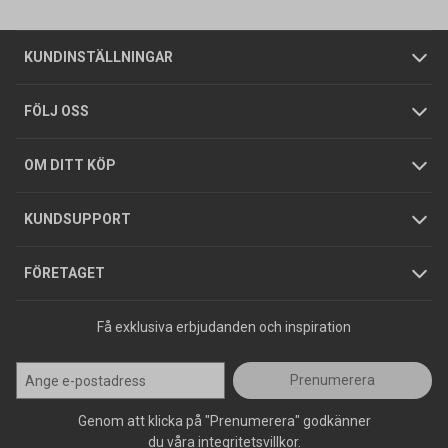
Om oss
Butiker
Allmänna försäljningsvillkor
Företagskund
/
Privatkund
KUNDINSTÄLLNINGAR
Tjänster
Foldrar och kataloger
Integritetspolicy
FÖLJ OSS
Hållbarhet
Köpguider
GDPR
OM DITT KÖP
Jobba hos oss
Varumärken
KUNDSUPPORT
Press
FÖRETAGET
Få exklusiva erbjudanden och inspiration
Prenumerera
Genom att klicka på "Prenumerera" godkänner
du våra integritetsvillkor.