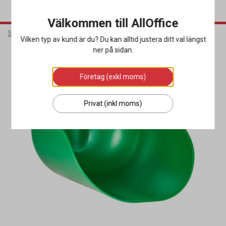
Välkommen till AllOffice
Städ & Hygien
Städredskap
Övriga Städredskap
Vilken typ av kund är du? Du kan alltid justera ditt val längst
ner på sidan.
Företag (exkl moms)
Privat (inkl moms)