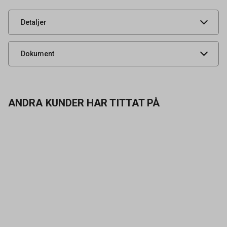
artikelnummer
UNSPSC
47131800
Detaljer
Produktdatablad
Dokument
ANDRA KUNDER HAR TITTAT PÅ
Kontakta oss
Vanliga frågor