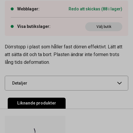
Webblager
:
Redo att skickas (88 i lager)
Visa butikslager
:
Välj butik
Artikelnummer
53909299
Dörrstopp i plast som håller fast dörren effektivt. Lätt att
Tidigare artikelnummer
300812,300675
att sätta dit och ta bort. Plasten ändrar inte formen trots
lång tids deformation.
Leverantörens
23083
artikelnummer
UNSPSC
47131800
Detaljer
Liknande produkter