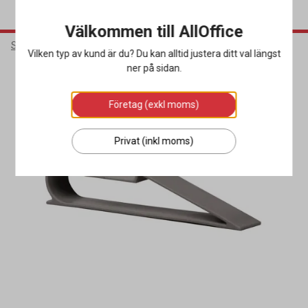
Välkommen till AllOffice
Städ & Hygien
Städredskap
Övriga Städredskap
Vilken typ av kund är du? Du kan alltid justera ditt val längst
ner på sidan.
Företag (exkl moms)
Privat (inkl moms)