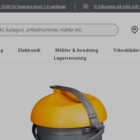
 13:00 för leverans inom 1-2 vardagar
Vi fokuserar på miljö och 
ng
Elektronik
Möbler & Inredning
Yrkeskläder
Lagerrensning