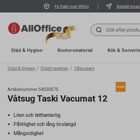
Fri frakt över 995 kr
Beställ innan
Städ & Hygien
Kontorsmaterial
Kök & Serveri
Städ & Hygien
Städmaskiner
Våtsugare
Artikelnummer
54030075
Våtsug Taski Vacumat 12
Liten och lätthanterlig
Pålitlighet och lång livslängd
Mångsidighet