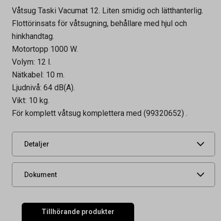
Våtsug Taski Vacumat 12. Liten smidig och lätthanterlig.
Flottörinsats för våtsugning, behållare med hjul och
hinkhandtag.
Motortopp 1000 W.
Volym: 12 l.
Nätkabel: 10 m.
Artikelnummer
54030075
Ljudnivå: 64 dB(A).
Tidigare artikelnummer
8003380
Vikt: 10 kg.
För komplett våtsug komplettera med (99320652) .
Leverantörens
8003380
artikelnummer
UNSPSC
47121602
Detaljer
produktdatablad
Dokument
Tillhörande produkter