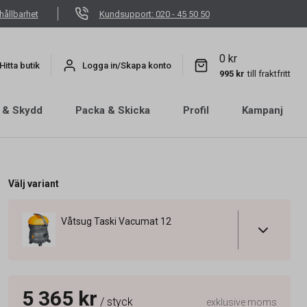
hållbarhet
Kundsupport: 020 - 45 50 50
0 kr
Hitta butik
Logga in/Skapa konto
995 kr
till fraktfritt
 & Skydd
Packa & Skicka
Profil
Kampanj
Välj variant
Våtsug Taski Vacumat 12
5 365 kr
/ styck
exklusive moms