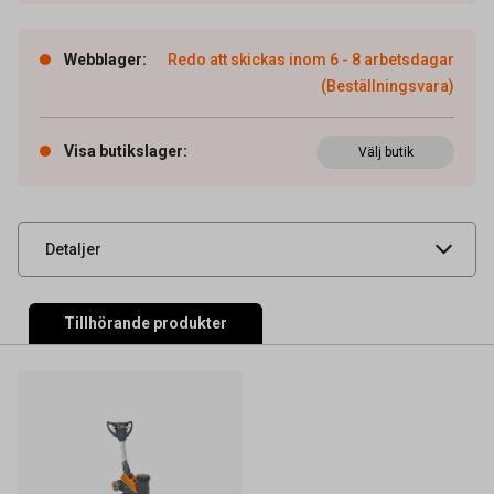
Webblager
:
Redo att skickas inom 6 - 8 arbetsdagar
(Beställningsvara)
Artikelnummer
54040289
Tidigare artikelnummer
7510030
Visa butikslager
:
Välj butik
Leverantörens
7510030
artikelnummer
UNSPSC
47121602
Detaljer
Tillhörande produkter