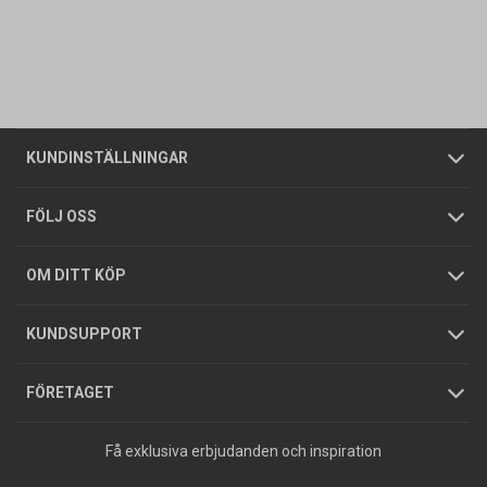
Kontakta oss
Vanliga frågor
Om oss
Butiker
Allmänna försäljningsvillkor
Företagskund
/
Privatkund
KUNDINSTÄLLNINGAR
Tjänster
Foldrar och kataloger
Integritetspolicy
FÖLJ OSS
Hållbarhet
Köpguider
GDPR
OM DITT KÖP
Jobba hos oss
Varumärken
KUNDSUPPORT
Press
FÖRETAGET
Få exklusiva erbjudanden och inspiration