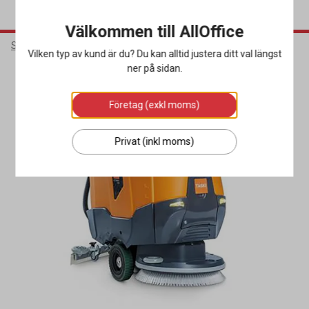
Välkommen till AllOffice
Städ & Hygien
Städmaskiner
Kombiskurmaskiner
Vilken typ av kund är du? Du kan alltid justera ditt val längst
ner på sidan.
Företag (exkl moms)
Privat (inkl moms)