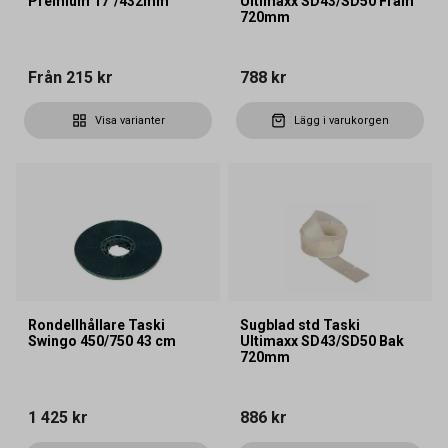
Premium 17"/432mm
Ultimaxx SD43/SD50 Fram
720mm
Från
215 kr
788 kr
Visa varianter
Lägg i varukorgen
Rondellhållare Taski
Sugblad std Taski
Swingo 450/750 43 cm
Ultimaxx SD43/SD50 Bak
720mm
1 425 kr
886 kr