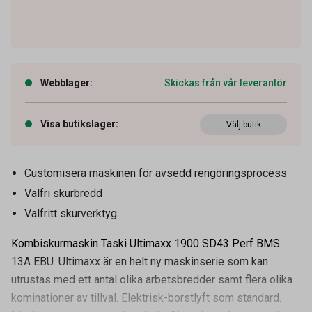
Webblager
:
Skickas från vår leverantör
Visa butikslager
:
Välj butik
Customisera maskinen för avsedd rengöringsprocess
Valfri skurbredd
Valfritt skurverktyg
Kombiskurmaskin Taski Ultimaxx 1900 SD43 Perf BMS
13A EBU. Ultimaxx är en helt ny maskinserie som kan
utrustas med ett antal olika arbetsbredder samt flera olika
kominationer av tillval. Elektrisk-borstlyft som standard.
Artikelnummer
54070040