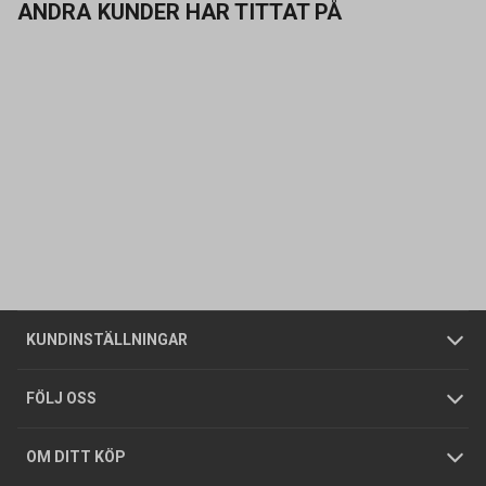
ANDRA KUNDER HAR TITTAT PÅ
Kontakta oss
Vanliga frågor
Om oss
Butiker
Allmänna försäljningsvillkor
Företagskund
/
Privatkund
KUNDINSTÄLLNINGAR
Tjänster
Foldrar och kataloger
Integritetspolicy
FÖLJ OSS
Hållbarhet
Köpguider
GDPR
OM DITT KÖP