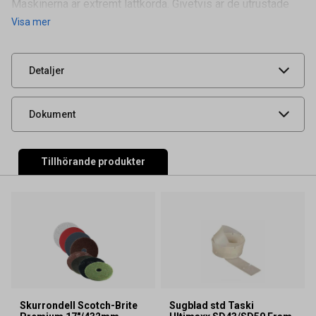
Maskinerna är extremt lättkörda. Givetvis är de utrustade
Visa mer
Leverantörens
7525215
artikelnummer
UNSPSC
47121600
Detaljer
Instruktion
Produktdatablad
Dokument
Tillhörande produkter
Skurrondell Scotch-Brite
Sugblad std Taski