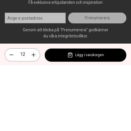
Få exklusiva erbjudanden och inspiration
Prenumerera
Genom att klicka på "Prenumerera" godkänner
du våra integritetsvillkor.
Lägg i varukorgen
Alla rättigheter förbehålls, AllOffice - 2026
|
Kundsupport 020 - 45
50 50