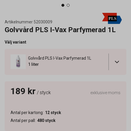
Artikelnummer
52030009
Golvvård PLS I-Vax Parfymerad 1L
Välj variant
Golvvård PLS I-Vax Parfymerad 1L
1 liter
189 kr
/ styck
exklusive moms
Antal per kartong
:
12
styck
Antal per pall
:
480
styck