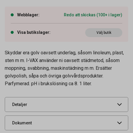
Webblager
:
Redo att skickas (100+ i lager)
Visa butikslager
:
Välj butik
Skyddar era golv oavsett underlag, såsom linoleum, plast,
Artikelnummer
52030009
sten m m. I-VAX använder ni oavsett städmetod, såsom
Volym
1 l
moppning, svabbning, maskinstädning m m. Ersätter
Tidigare artikelnummer
1161
golvpolish, såpa och övriga golvvårdsprodukter.
Parfymerad. pH i brukslösning ca 8. 1 liter.
Leverantörens
1161
artikelnummer
UNSPSC
47131800
Detaljer
Säkerhetsdatablad
Produktdatablad
Dokument