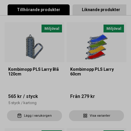
Tillhörande produkter
Liknande produkter
Miljöval
Miljöval
Kombimopp PLS Larry Blå
Kombimopp PLS Larry
120cm
60cm
565 kr
/ styck
Från
279 kr
5
styck
/
kartong
Lägg i varukorgen
Visa varianter