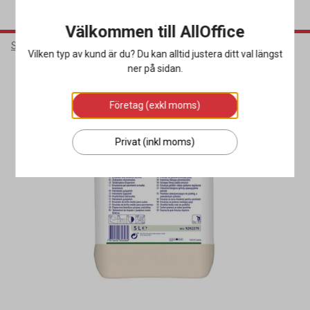
Välkommen till AllOffice
Städ & Hygien
Rengöringsmedel
Golvvårdsmedel
Vilken typ av kund är du? Du kan alltid justera ditt val längst
ner på sidan.
Företag (exkl moms)
Privat (inkl moms)