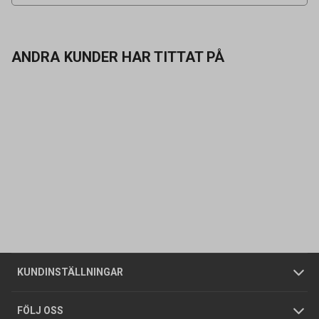
ANDRA KUNDER HAR TITTAT PÅ
Kontakta oss
Vanliga frågor
Om oss
Butiker
Allmänna försäljningsvillkor
Företagskund
/
Privatkund
KUNDINSTÄLLNINGAR
Tjänster
Foldrar och kataloger
Integritetspolicy
FÖLJ OSS