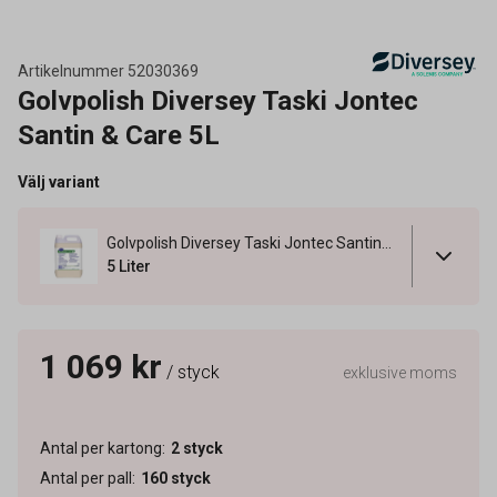
Artikelnummer
52030369
Golvpolish Diversey Taski Jontec
Santin & Care 5L
Välj variant
Golvpolish Diversey Taski Jontec Santin & Care 5L
5 Liter
1 069 kr
/ styck
exklusive moms
Antal per kartong
:
2
styck
Antal per pall
:
160
styck