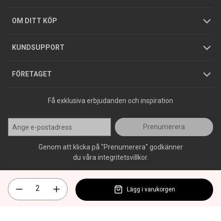
Hållbarhet
Köpguider
GDPR
OM DITT KÖP
Jobba hos oss
Varumärken
KUNDSUPPORT
Press
FÖRETAGET
Få exklusiva erbjudanden och inspiration
Prenumerera
Genom att klicka på "Prenumerera" godkänner
du våra integritetsvillkor.
Lägg i varukorgen