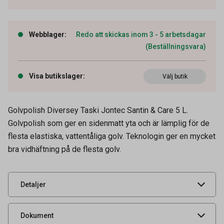
Webblager
:
Redo att skickas inom 3 - 5 arbetsdagar
(Beställningsvara)
Visa butikslager
:
Välj butik
Golvpolish Diversey Taski Jontec Santin & Care 5 L.
Artikelnummer
52030369
Golvpolish som ger en sidenmatt yta och är lämplig för de
Volym
5 l
flesta elastiska, vattentåliga golv. Teknologin ger en mycket
bra vidhäftning på de flesta golv.
Leverantörens
9292279
artikelnummer
UNSPSC
47131801
Detaljer
Säkerhetsdatablad
Produktdatablad
Dokument