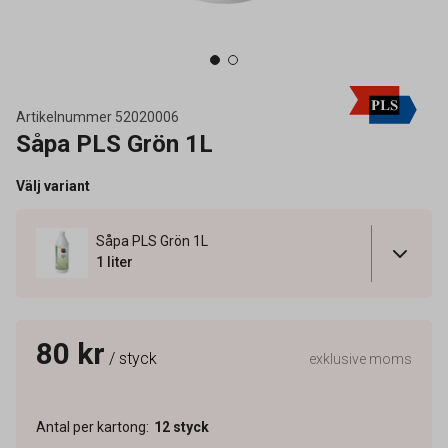
Artikelnummer
52020006
Såpa PLS Grön 1L
Välj variant
Såpa PLS Grön 1L
1 liter
80 kr
/ styck
exklusive moms
Antal per kartong
:
12
styck