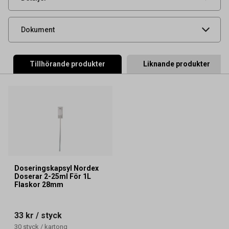
Säkerhetsdatablad
Produktdatablad
Dokument
Tillhörande produkter
Liknande produkter
Doseringskapsyl Nordex
Doserar 2-25ml För 1L
Flaskor 28mm
33 kr
/ styck
30
styck
/
kartong