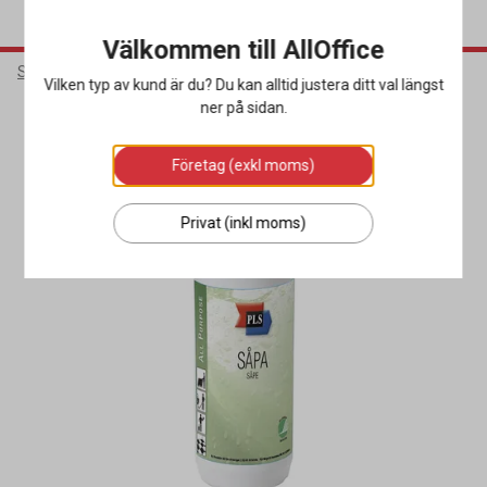
Välkommen till AllOffice
Städ & Hygien
Rengöringsmedel
Allrengöringsmedel
Vilken typ av kund är du? Du kan alltid justera ditt val längst
ner på sidan.
Miljöval
Företag (exkl moms)
Privat (inkl moms)