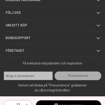
KUNDINSTÄLLNINGAR
Tjänster
Foldrar och kataloger
Integritetspolicy
FÖLJ OSS
Hållbarhet
Köpguider
GDPR
OM DITT KÖP
Jobba hos oss
Varumärken
KUNDSUPPORT
Press
FÖRETAGET
Få exklusiva erbjudanden och inspiration
Prenumerera
Genom att klicka på "Prenumerera" godkänner
du våra integritetsvillkor.