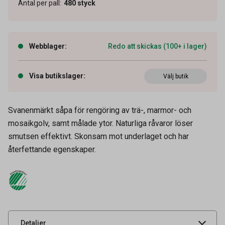
Antal per pall
:
480
styck
Webblager
:
Redo att skickas (100+ i lager)
Visa butikslager
:
Välj butik
Svanenmärkt såpa för rengöring av trä-, marmor- och
mosaikgolv, samt målade ytor. Naturliga råvaror löser
smutsen effektivt. Skonsam mot underlaget och har
Artikelnummer
52020006
återfettande egenskaper.
Volym
1 l
Tidigare artikelnummer
9630399,1081
Leverantörens
1081
artikelnummer
UNSPSC
47131800
Detaljer