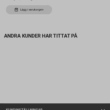
Lägg i varukorgen
ANDRA KUNDER HAR TITTAT PÅ
Kontakta oss
Vanliga frågor
Om oss
Butiker
Allmänna försäljningsvillkor
Företagskund
/
Privatkund