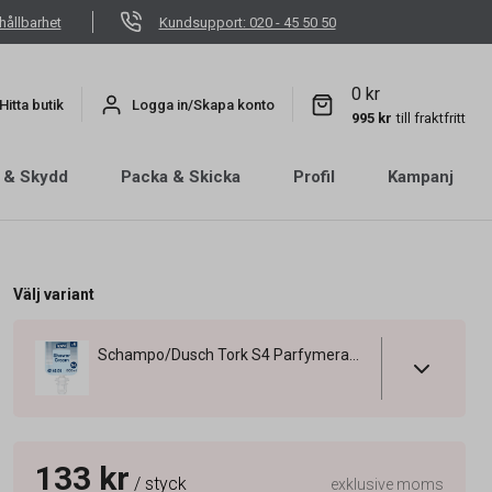
hållbarhet
Kundsupport: 020 - 45 50 50
0 kr
Hitta butik
Logga in/Skapa konto
995 kr
till fraktfritt
 & Skydd
Packa & Skicka
Profil
Kampanj
Välj variant
Schampo/Dusch Tork S4 Parfymerad 1L
133 kr
/ styck
exklusive moms