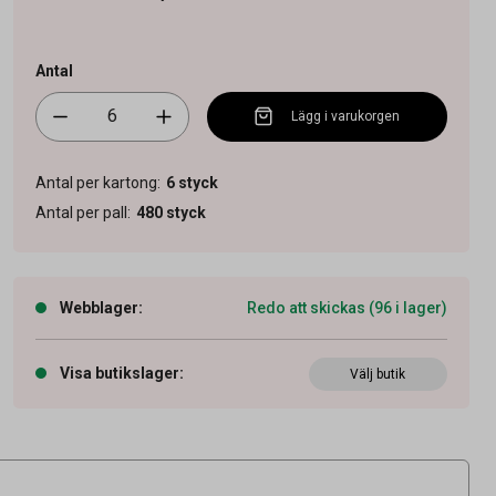
Antal
Lägg i varukorgen
Antal per kartong
:
6
styck
Antal per pall
:
480
styck
Webblager
:
Redo att skickas (96 i lager)
Visa butikslager
:
Välj butik