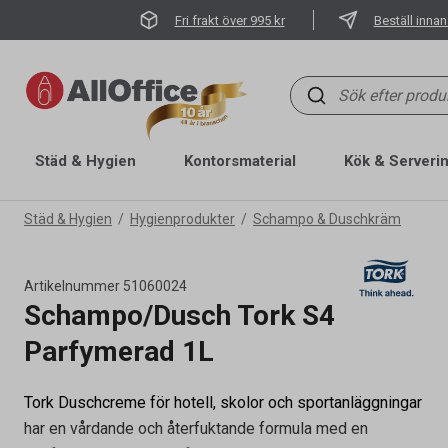
Fri frakt över 995 kr
Beställ innan
Städ & Hygien
Kontorsmaterial
Kök & Serveri
Städ & Hygien
Hygienprodukter
Schampo & Duschkräm
Artikelnummer
51060024
Schampo/Dusch Tork S4
Parfymerad 1L
Tork Duschcreme för hotell, skolor och sportanläggningar
har en vårdande och återfuktande formula med en