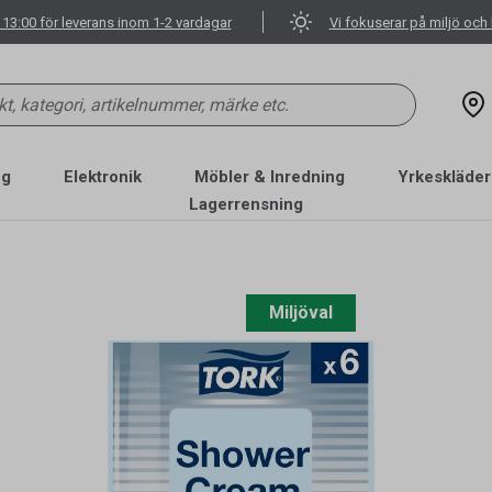
 13:00 för leverans inom 1-2 vardagar
Vi fokuserar på miljö och 
ng
Elektronik
Möbler & Inredning
Yrkeskläder
Lagerrensning
Miljöval