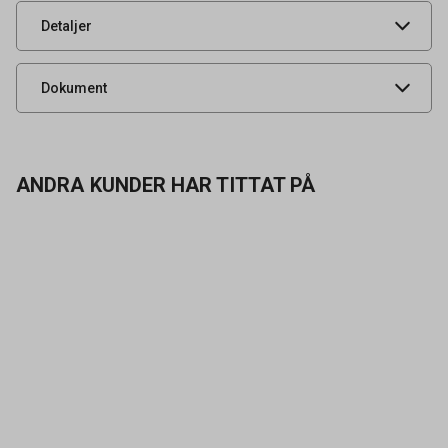
UNSPSC
47131502
Detaljer
Produktdatablad
Dokument
ANDRA KUNDER HAR TITTAT PÅ
Kontakta oss
Vanliga frågor