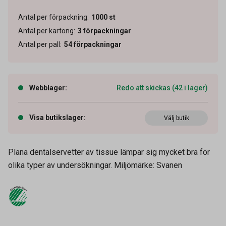
Antal per förpackning
:
1000
st
Antal per kartong
:
3
förpackningar
Antal per pall
:
54
förpackningar
Webblager
:
Redo att skickas (42 i lager)
Visa butikslager
:
Välj butik
Plana dentalservetter av tissue lämpar sig mycket bra för
olika typer av undersökningar. Miljömärke: Svanen
Artikelnummer
50150048
Tidigare artikelnummer
73331
Leverantörens
73331
artikelnummer