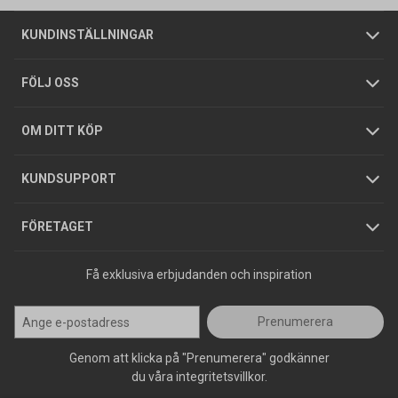
Om oss
Butiker
Allmänna försäljningsvillkor
Företagskund
/
Privatkund
KUNDINSTÄLLNINGAR
Tjänster
Foldrar och kataloger
Integritetspolicy
FÖLJ OSS
Hållbarhet
Köpguider
GDPR
OM DITT KÖP
Jobba hos oss
Varumärken
KUNDSUPPORT
Press
FÖRETAGET
Få exklusiva erbjudanden och inspiration
Prenumerera
Genom att klicka på "Prenumerera" godkänner
du våra integritetsvillkor.