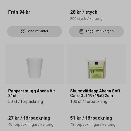
Från
94 kr
28 kr
/ styck
200
styck
/
kartong
Visa varianter
Lägg i varukorgen
Pappersmugg Abena Vit
Skumtvättlapp Abena Soft
21cl
Care Gul 19x19x0,2cm
50 st / förpackning
100 st / förpackning
27 kr
/ förpackning
51 kr
/ förpackning
40
förpackningar
/
kartong
48
förpackningar
/
kartong