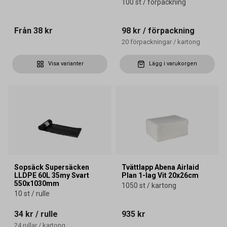
100 st / förpackning
Från
38 kr
98 kr
/ förpackning
20
förpackningar
/
kartong
Visa varianter
Lägg i varukorgen
Sopsäck Supersäcken
Tvättlapp Abena Airlaid
LLDPE 60L 35my Svart
Plan 1-lag Vit 20x26cm
550x1030mm
1050 st / kartong
10 st / rulle
34 kr
/ rulle
935 kr
24
rullar
/
kartong