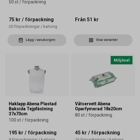
50 st / förpackning
75 kr
/ förpackning
Från
51 kr
20
förpackningar
/
kartong
Lägg i varukorgen
Visa varianter
Miljöval
Haklapp Abena Plastad
Våtservett Abena
Baksida Tejpfästning
Oparfymerad 18x20cm
37x70cm
80 st / förpackning
100 st / förpackning
195 kr
/ förpackning
45 kr
/ förpackning
9
förpackningar
/
kartong
16
förpackningar
/
kartong