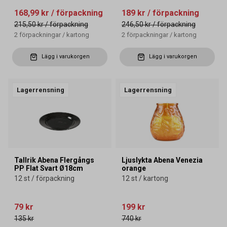
168,99 kr
/ förpackning
189 kr
/ förpackning
215,50 kr
/ förpackning
246,50 kr
/ förpackning
2
förpackningar
/
kartong
2
förpackningar
/
kartong
Lägg i varukorgen
Lägg i varukorgen
Lagerrensning
Lagerrensning
Tallrik Abena Flergångs
Ljuslykta Abena Venezia
PP Flat Svart Ø18cm
orange
12 st / förpackning
12 st / kartong
79 kr
199 kr
135 kr
740 kr