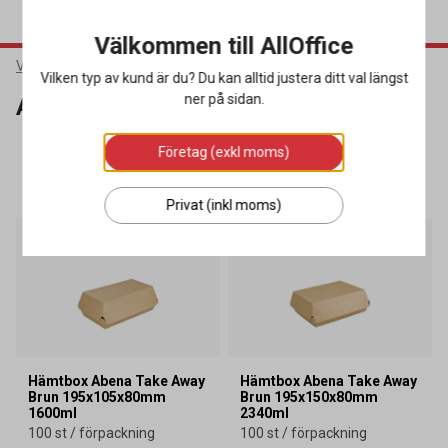
Välkommen till AllOffice
Varumärken
Abena
Vilken typ av kund är du? Du kan alltid justera ditt val längst
ner på sidan.
Abena
Företag (exkl moms)
SORTERA
FILTRERA
122 produkter
Privat (inkl moms)
Webbkampanj
Webbkampanj
Hämtbox Abena Take Away
Hämtbox Abena Take Away
Brun 195x105x80mm
Brun 195x150x80mm
1600ml
2340ml
100 st / förpackning
100 st / förpackning