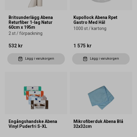
Britsunderlägg Abena
Kupollock Abena Rpet
Returfiber 1-lag Natur
Gastro Med Hål
60cm x 195m
1000 st / kartong
2 st / förpackning
532 kr
1 575 kr
Lägg i varukorgen
Lägg i varukorgen
Engångshandske Abena
Mikrofiberduk Abena Blå
Vinyl Puderfri S-XL
32x32cm