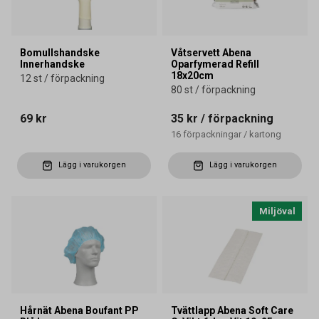
Bomullshandske
Våtservett Abena
Innerhandske
Oparfymerad Refill
18x20cm
12 st / förpackning
80 st / förpackning
69 kr
35 kr
/ förpackning
16
förpackningar
/
kartong
Lägg i varukorgen
Lägg i varukorgen
Miljöval
Hårnät Abena Boufant PP
Tvättlapp Abena Soft Care