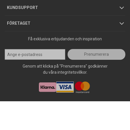
Jobba hos oss
Varumärken
KUNDSUPPORT
Press
FÖRETAGET
Få exklusiva erbjudanden och inspiration
Prenumerera
Genom att klicka på "Prenumerera" godkänner
du våra integritetsvillkor.