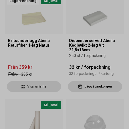
Miljöval
Lagerrensning
Britsunderlägg Abena
Dispenserservett Abena
Returfiber 1-lag Natur
Kedjevikt 2-lag Vit
21,5x16cm
250 st / förpackning
Från
359 kr
32 kr
/ förpackning
Från
32
förpackningar
/
kartong
1 335 kr
Visa varianter
Lägg i varukorgen
Miljöval