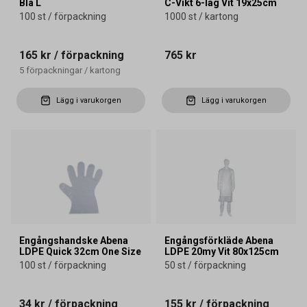
Blå L
C-Vikt 6-lag Vit 19x25cm
100 st / förpackning
1000 st / kartong
165 kr
/ förpackning
765 kr
5
förpackningar
/
kartong
Lägg i varukorgen
Lägg i varukorgen
Engångshandske Abena
Engångsförkläde Abena
LDPE Quick 32cm One Size
LDPE 20my Vit 80x125cm
100 st / förpackning
50 st / förpackning
34 kr
/ förpackning
155 kr
/ förpackning