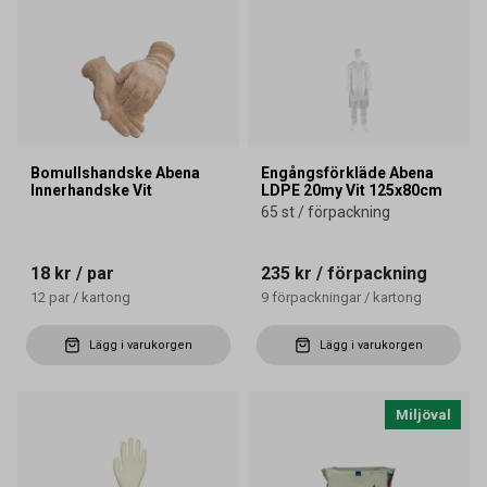
Bomullshandske Abena
Engångsförkläde Abena
Innerhandske Vit
LDPE 20my Vit 125x80cm
65 st / förpackning
18 kr
/ par
235 kr
/ förpackning
12
par
/
kartong
9
förpackningar
/
kartong
Lägg i varukorgen
Lägg i varukorgen
Miljöval