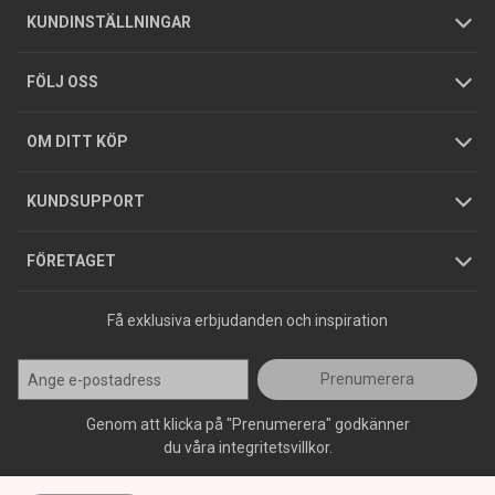
Om oss
Butiker
Allmänna försäljningsvillkor
Företagskund
/
Privatkund
KUNDINSTÄLLNINGAR
Tjänster
Foldrar och kataloger
Integritetspolicy
FÖLJ OSS
Hållbarhet
Köpguider
GDPR
OM DITT KÖP
Jobba hos oss
Varumärken
KUNDSUPPORT
Press
FÖRETAGET
Få exklusiva erbjudanden och inspiration
Prenumerera
Genom att klicka på "Prenumerera" godkänner
du våra integritetsvillkor.