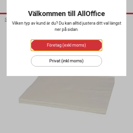
Välkommen till AllOffice
Städ & Hygien
Hygienprodukter
Övriga Hygienprodukter
Vilken typ av kund är du? Du kan alltid justera ditt val längst
ner på sidan.
Miljöval
Företag (exkl moms)
Privat (inkl moms)