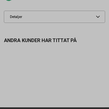
Leverantörens
70005
artikelnummer
UNSPSC
53131600
Detaljer
ANDRA KUNDER HAR TITTAT PÅ
Kontakta oss
Vanliga frågor