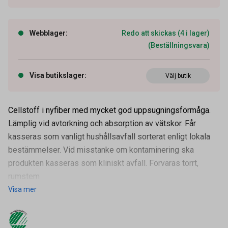
Webblager
:
Redo att skickas (4 i lager)
(Beställningsvara)
Visa butikslager
:
Välj butik
Cellstoff i nyfiber med mycket god uppsugningsförmåga.
Lämplig vid avtorkning och absorption av vätskor. Får
kasseras som vanligt hushållsavfall sorterat enligt lokala
bestämmelser. Vid misstanke om kontaminering ska
produkten kasseras som kliniskt avfall. Förvaras torrt,
rumstem
Visa mer
Artikelnummer
51021143
Vikt
5000 g