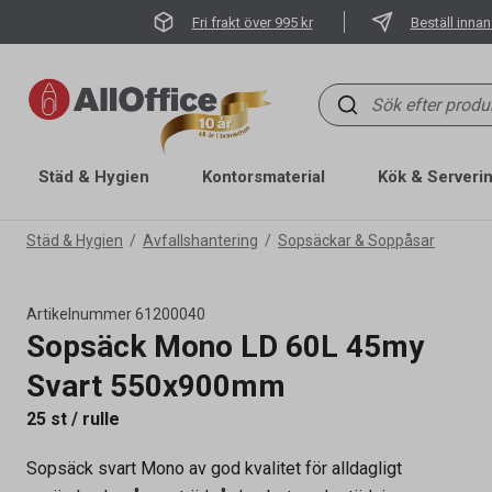
Fri frakt över 995 kr
Beställ innan
Städ & Hygien
Kontorsmaterial
Kök & Serveri
Städ & Hygien
Avfallshantering
Sopsäckar & Soppåsar
Artikelnummer
61200040
Sopsäck Mono LD 60L 45my
Svart 550x900mm
25 st / rulle
Sopsäck svart Mono av god kvalitet för alldagligt