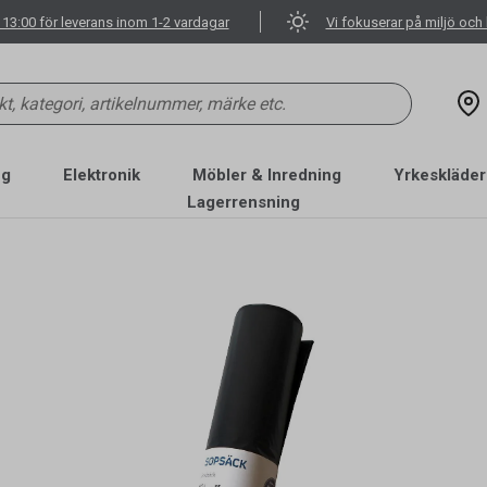
 13:00 för leverans inom 1-2 vardagar
Vi fokuserar på miljö och 
ng
Elektronik
Möbler & Inredning
Yrkeskläder
Lagerrensning