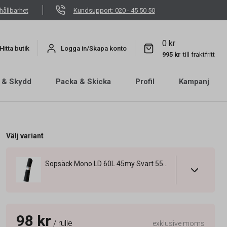
hållbarhet
Kundsupport: 020 - 45 50 50
0 kr
Hitta butik
Logga in/Skapa konto
995 kr
till fraktfritt
 & Skydd
Packa & Skicka
Profil
Kampanj
Välj variant
Sopsäck Mono LD 60L 45my Svart 550x900mm
98 kr
/ rulle
exklusive moms