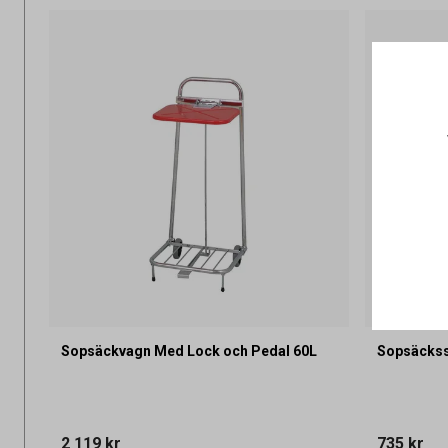
Sopsäckvagn Med Lock och Pedal 60L
Sopsäckss
2 119 kr
735 kr