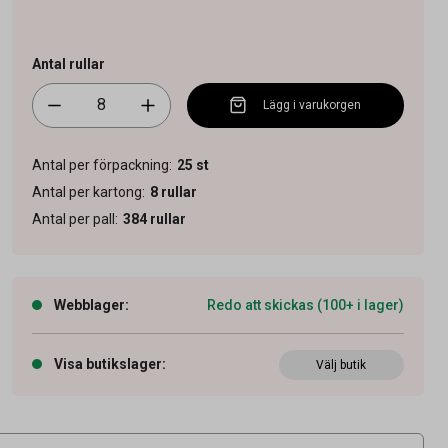
Antal rullar
Lägg i varukorgen
Antal per förpackning
:
25
st
Antal per kartong
:
8
rullar
Antal per pall
:
384
rullar
Webblager
:
Redo att skickas (100+ i lager)
Visa butikslager
:
Välj butik