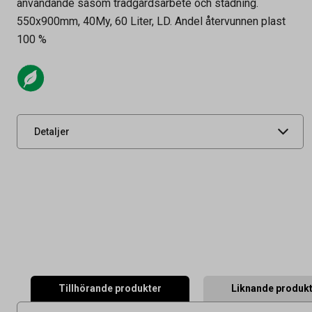
användande såsom trädgårdsarbete och städning.
Artikelnummer
61200040
550x900mm, 40My, 60 Liter, LD. Andel återvunnen plast
Volym
60 l
100 %
Tidigare artikelnummer
3822
Leverantörens
3822
artikelnummer
UNSPSC
47121701
Detaljer
Tillhörande produkter
Liknande produk