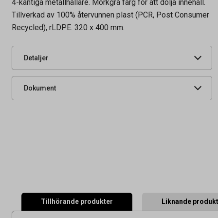
4-kantiga metallhållare. Mörkgrå färg för att dölja innehåll.
Leverantörens
76338
Tillverkad av 100% återvunnen plast (PCR, Post Consumer
artikelnummer
Recycled), rLDPE. 320 x 400 mm.
UNSPSC
24111503
Diameter i mm
170 mm
Detaljer
Produktdatablad
Dokument
Tillhörande produkter
Liknande produk