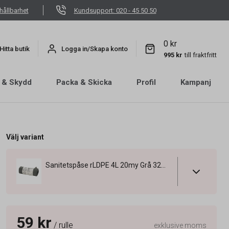
hållbarhet
Kundsupport: 020 - 45 50 50
0 kr
Hitta butik
Logga in/Skapa konto
995 kr
till fraktfritt
 & Skydd
Packa & Skicka
Profil
Kampanj
Välj variant
Sanitetspåse rLDPE 4L 20my Grå 320x400mm
59 kr
/ rulle
exklusive moms