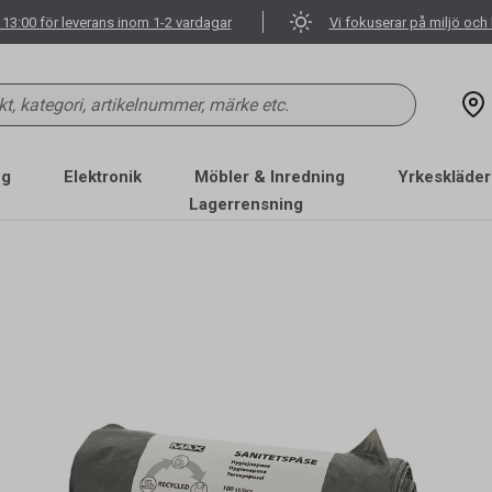
 13:00 för leverans inom 1-2 vardagar
Vi fokuserar på miljö och 
ng
Elektronik
Möbler & Inredning
Yrkeskläder
Lagerrensning