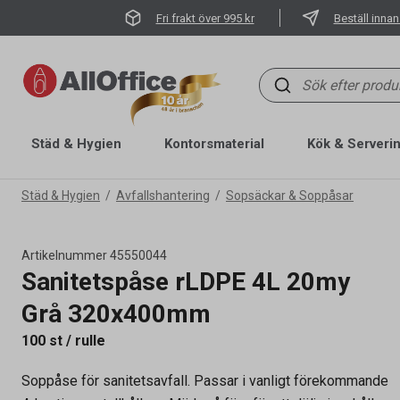
Fri frakt över 995 kr
Beställ innan
Städ & Hygien
Kontorsmaterial
Kök & Serveri
Städ & Hygien
Avfallshantering
Sopsäckar & Soppåsar
Artikelnummer
45550044
Sanitetspåse rLDPE 4L 20my
Artikelnummer
45550044
Grå 320x400mm
Volym
4 l
100 st / rulle
Tidigare artikelnummer
60010,61200044,61200434,
Soppåse för sanitetsavfall. Passar i vanligt förekommande
1113575,300114