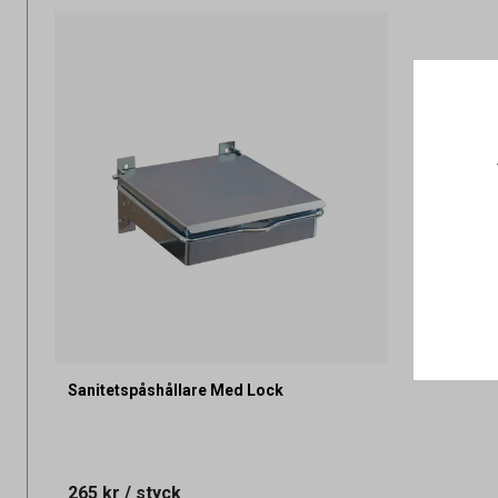
Sanitetspåshållare Med Lock
265 kr
/ styck