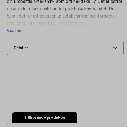
din Brabantia avfallshink som ditt hektiska liv. Det är därför
de är extra starka och har det praktiska knytbandet! Dra
Volym
20 l
bara i det för att ta påsen ur avfallshinken och försegla
Tidigare artikelnummer
61200002,9630552
den. Är du inte säker på vilken storlek du
Leverantörens
116742
Visa mer
artikelnummer
UNSPSC
47121701
Detaljer
Tillhörande produkter