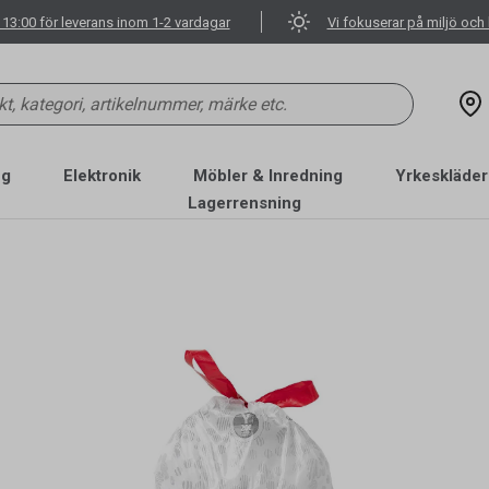
 13:00 för leverans inom 1-2 vardagar
Vi fokuserar på miljö och 
ng
Elektronik
Möbler & Inredning
Yrkeskläder
Lagerrensning