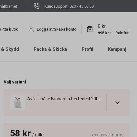
hållbarhet
Kundsupport: 020 - 45 50 50
0 kr
Hitta butik
Logga in/Skapa konto
995 kr
till fraktfritt
 & Skydd
Packa & Skicka
Profil
Kampanj
Välj variant
Avfallspåse Brabantia PerfectFit 20L Y
58 kr
/ rulle
exklusive moms