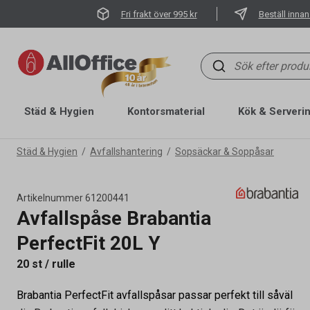
Fri frakt över 995 kr
Beställ innan
Städ & Hygien
Kontorsmaterial
Kök & Serveri
Städ & Hygien
Avfallshantering
Sopsäckar & Soppåsar
Artikelnummer
61200441
Avfallspåse Brabantia
PerfectFit 20L Y
20 st / rulle
Brabantia PerfectFit avfallspåsar passar perfekt till såväl
Artikelnummer
61200441