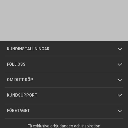
Kontakta oss
Vanliga frågor
Om oss
Butiker
Allmänna försäljningsvillkor
Företagskund
/
Privatkund
KUNDINSTÄLLNINGAR
Tjänster
Foldrar och kataloger
Integritetspolicy
FÖLJ OSS
Hållbarhet
Köpguider
GDPR
OM DITT KÖP
Jobba hos oss
Varumärken
KUNDSUPPORT
Press
FÖRETAGET
Få exklusiva erbjudanden och inspiration