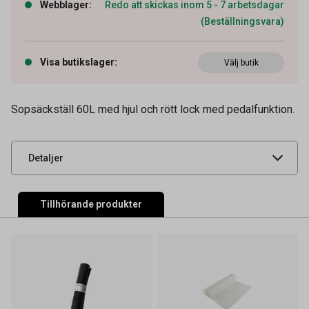
Webblager
:
Redo att skickas inom 5 - 7 arbetsdagar
(Beställningsvara)
Visa butikslager
:
Välj butik
Artikelnummer
53200028
Sopsäckställ 60L med hjul och rött lock med pedalfunktion.
Leverantörens
911020
artikelnummer
UNSPSC
47121702
Detaljer
Tillhörande produkter