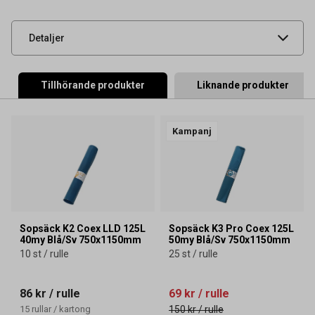
artikelnummer
UNSPSC
47121702
Detaljer
Tillhörande produkter
Liknande produkter
Kampanj
Sopsäck K2 Coex LLD 125L
Sopsäck K3 Pro Coex 125L
40my Blå/Sv 750x1150mm
50my Blå/Sv 750x1150mm
10 st / rulle
25 st / rulle
86 kr
/ rulle
69 kr
/ rulle
15
rullar
/
kartong
150 kr
/ rulle