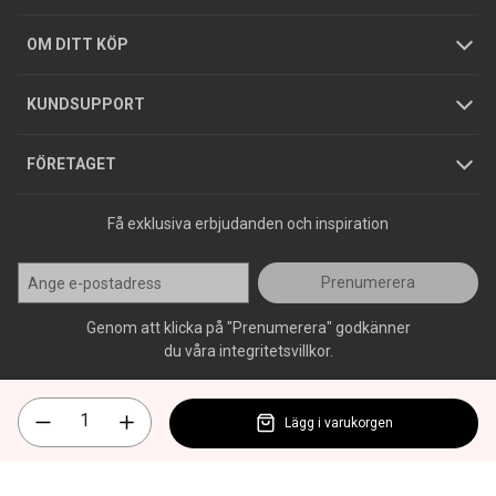
Hållbarhet
Köpguider
GDPR
OM DITT KÖP
Jobba hos oss
Varumärken
KUNDSUPPORT
Press
FÖRETAGET
Få exklusiva erbjudanden och inspiration
Prenumerera
Genom att klicka på "Prenumerera" godkänner
du våra integritetsvillkor.
Lägg i varukorgen