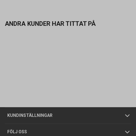
ANDRA KUNDER HAR TITTAT PÅ
Kontakta oss
Vanliga frågor
Om oss
Butiker
Allmänna försäljningsvillkor
Företagskund
/
Privatkund
KUNDINSTÄLLNINGAR
Tjänster
Foldrar och kataloger
Integritetspolicy
FÖLJ OSS