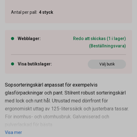
Antal per pall
:
4
styck
Webblager
:
Redo att skickas (1 i lager)
(Beställningsvara)
Visa butikslager
:
Välj butik
Sopsorteringskärl anpassat för exempelvis
glasförpackningar och pant. Stilrent robust sorteringskärl
med lock och runt hål. Utrustad med dörrfront för
ergonomiskt uttag av 125-literssäck och justerbara tassar.
Artikelnummer
57010088
För inomhus- och utomhusbruk. Galvaniserad och
Volym
125 l
pulverlackad för bästa
Visa mer
Leverantörens
62599002