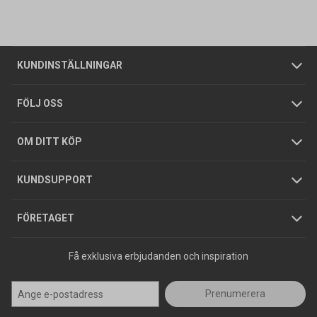
Vanliga frågor
Om oss
Butiker
Allmänna försäljningsvillkor
Företagskund
/
Privatkund
KUNDINSTÄLLNINGAR
Tjänster
Foldrar och kataloger
Integritetspolicy
FÖLJ OSS
Hållbarhet
Köpguider
GDPR
OM DITT KÖP
Jobba hos oss
Varumärken
KUNDSUPPORT
Press
FÖRETAGET
Få exklusiva erbjudanden och inspiration
Prenumerera