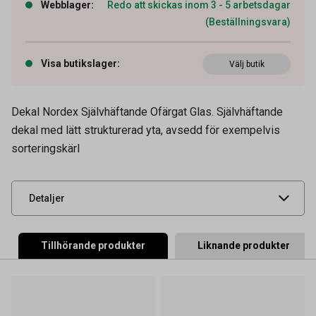
Webblager
:
Redo att skickas inom 3 - 5 arbetsdagar
(Beställningsvara)
Visa butikslager
:
Välj butik
Dekal Nordex Självhäftande Ofärgat Glas. Självhäftande
Artikelnummer
57030012
dekal med lätt strukturerad yta, avsedd för exempelvis
sorteringskärl
Leverantörens
62599102
artikelnummer
UNSPSC
47121702
Detaljer
Tillhörande produkter
Liknande produkter