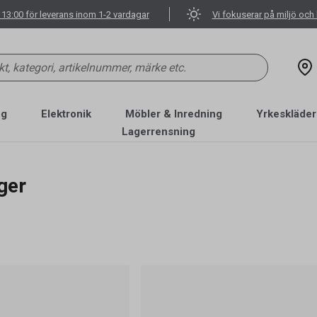
 13:00 för leverans inom 1-2 vardagar
Vi fokuserar på miljö och 
ng
Elektronik
Möbler & Inredning
Yrkeskläder
Lagerrensning
ger