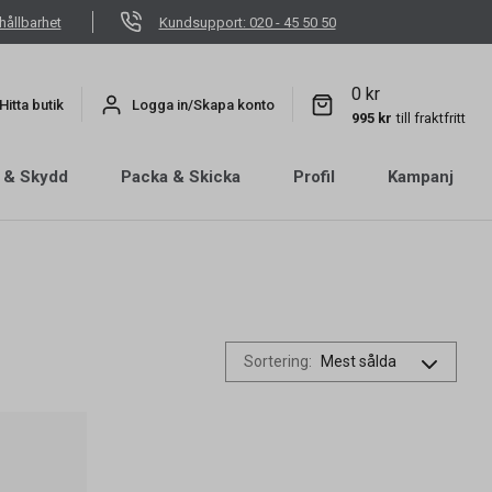
hållbarhet
Kundsupport: 020 - 45 50 50
0 kr
Hitta butik
Logga in/Skapa konto
995 kr
till fraktfritt
 & Skydd
Packa & Skicka
Profil
Kampanj
Sortering
: