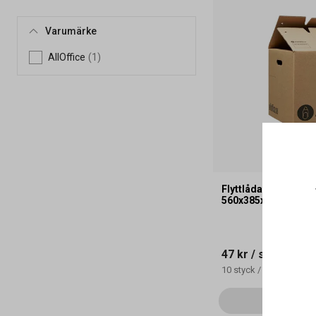
Varumärke
AllOffice
(1)
Flyttlåda AllOffice
560x385x350mm
47 kr
/ styck
10
styck
/
kartong
Läg