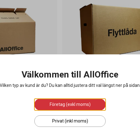
Välkommen till AllOffice
 7mm Dubbelwell Brun
Flyttlåda Enkelwell Brun 580x330x
Vilken typ av kund är du? Du kan alltid justera ditt val längst ner på sidan
Företag (exkl moms)
45 kr
/ styck
10
styck
/
kartong
Privat (inkl moms)
g i varukorgen
Lägg i varukorgen