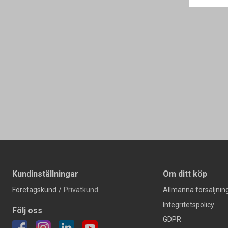
Kundinställningar
Om ditt köp
Företagskund
/
Privatkund
Allmänna försäljning
Integritetspolicy
Följ oss
GDPR