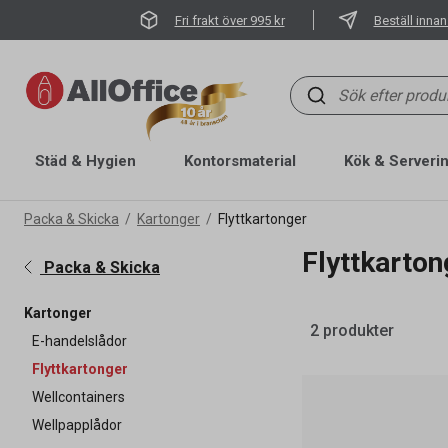
Fri frakt över 995 kr
Beställ innan
Städ & Hygien
Kontorsmaterial
Kök & Serveri
Packa & Skicka
Kartonger
Flyttkartonger
Flyttkarton
Packa & Skicka
Kartonger
2 produkter
E-handelslådor
Flyttkartonger
Wellcontainers
Wellpapplådor