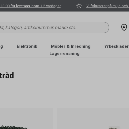
 13:00 för leverans inom 1-2 vardagar
Vi fokuserar på miljö och 
ng
Elektronik
Möbler & Inredning
Yrkeskläder
Lagerrensning
tråd