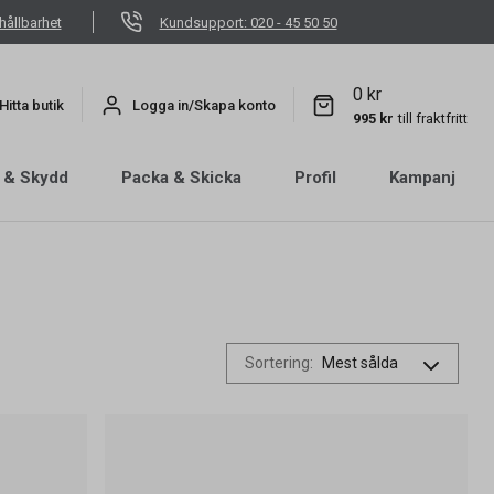
hållbarhet
Kundsupport: 020 - 45 50 50
0 kr
Hitta butik
Logga in/Skapa konto
995 kr
till fraktfritt
 & Skydd
Packa & Skicka
Profil
Kampanj
Sortering
: