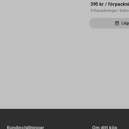
395 kr
/ förpackn
5
förpackningar
/
kart
Läg
Kundinställningar
Om ditt köp