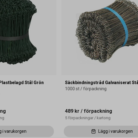
Plastbelagd Stål Grön
Säckbindningstråd Galvaniserat S
1000 st / förpackning
g
ing
489 kr
/ förpackning
ong
5
förpackningar
/
kartong
g i varukorgen
Lägg i varukorgen