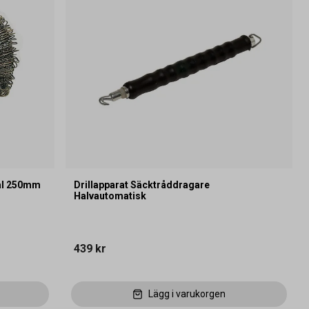
tål 250mm
Drillapparat Säcktråddragare
Halvautomatisk
439 kr
Lägg i varukorgen