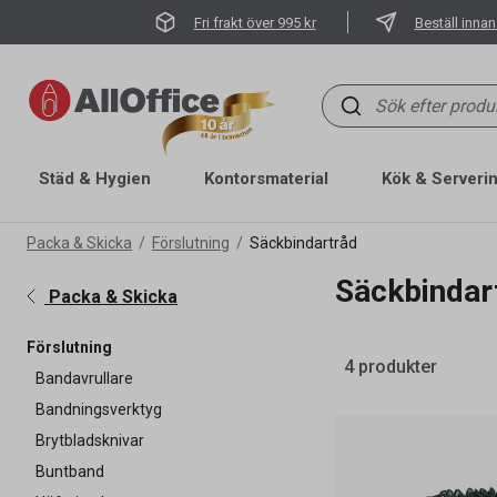
Fri frakt över 995 kr
Beställ innan
Städ & Hygien
Kontorsmaterial
Kök & Serveri
Packa & Skicka
Förslutning
Säckbindartråd
Säckbindar
Packa & Skicka
Förslutning
4 produkter
Bandavrullare
Bandningsverktyg
Brytbladsknivar
Buntband