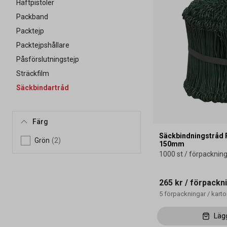
Häftpistoler
Packband
Packtejp
Packtejpshållare
Påsförslutningstejp
Sträckfilm
Säckbindartråd
Färg
Säckbindningstråd 
Grön
(2)
150mm
1000 st / förpacknin
265 kr
/ förpackn
5
förpackningar
/
kart
Läg