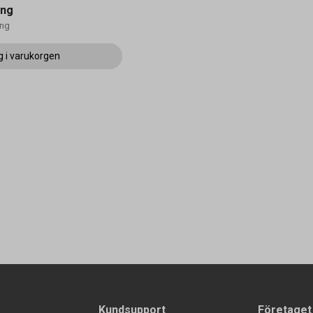
ing
ong
g i varukorgen
Kundsupport
Företaget