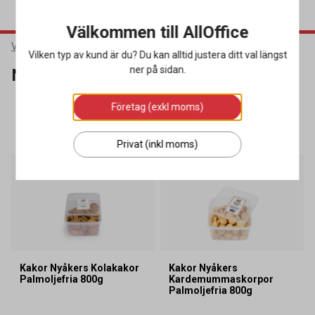
Välkommen till AllOffice
Varumärken
Nyåkers
Vilken typ av kund är du? Du kan alltid justera ditt val längst
ner på sidan.
Nyåkers
Företag (exkl moms)
SORTERA
FILTRERA
8 produkter
Privat (inkl moms)
Kakor Nyåkers Kolakakor
Kakor Nyåkers
Palmoljefria 800g
Kardemummaskorpor
Palmoljefria 800g