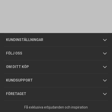
Kontakta oss
Vanliga frågor
Om oss
Butiker
Allmänna försäljningsvillkor
Företagskund
/
Privatkund
KUNDINSTÄLLNINGAR
Tjänster
Foldrar och kataloger
Integritetspolicy
FÖLJ OSS
Hållbarhet
Köpguider
GDPR
OM DITT KÖP
Jobba hos oss
Varumärken
KUNDSUPPORT
Press
FÖRETAGET
Få exklusiva erbjudanden och inspiration