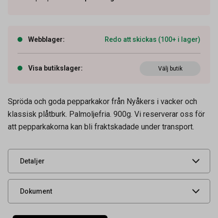
Webblager
:
Redo att skickas (100+ i lager)
Visa butikslager
:
Välj butik
Artikelnummer
60022236
Spröda och goda pepparkakor från Nyåkers i vacker och
Tidigare artikelnummer
9631832
klassisk plåtburk. Palmoljefria. 900g. Vi reserverar oss för
att pepparkakorna kan bli fraktskadade under transport.
Leverantörens
BK902
artikelnummer
UNSPSC
50181905
Detaljer
Livsmedelsdatablad
Dokument