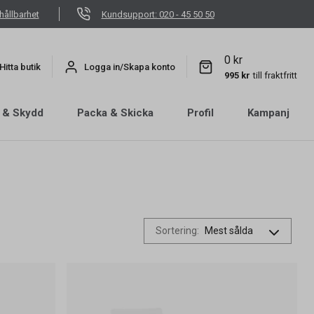
hållbarhet
Kundsupport: 020 - 45 50 50
0 kr
Hitta butik
Logga in/Skapa konto
995 kr
till fraktfritt
 & Skydd
Packa & Skicka
Profil
Kampanj
Sortering
: