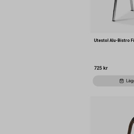
Utestol Alu-Bistro F
725 kr
Läg