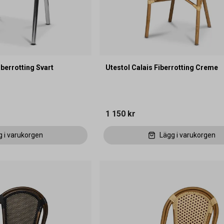
iberrotting Svart
Utestol Calais Fiberrotting Creme
1 150 kr
g i varukorgen
Lägg i varukorgen