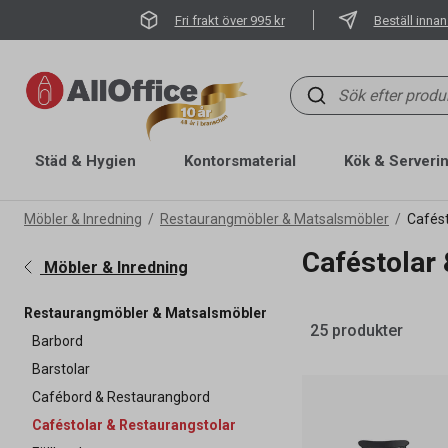
Fri frakt över 995 kr
Beställ innan
Städ & Hygien
Kontorsmaterial
Kök & Serveri
Möbler & Inredning
Restaurangmöbler & Matsalsmöbler
Cafést
Caféstolar
Möbler & Inredning
Restaurangmöbler & Matsalsmöbler
25 produkter
Barbord
Barstolar
Cafébord & Restaurangbord
Caféstolar & Restaurangstolar