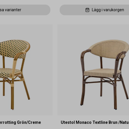
sa varianter
Lägg i varukorgen
errotting Grön/Creme
Utestol Monaco Textline Brun /Natu