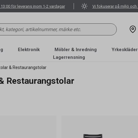
 13:00 för leverans inom 1-2 vardagar
Vi fokuserar på miljö och 
ng
Elektronik
Möbler & Inredning
Yrkeskläder
Lagerrensning
olar & Restaurangstolar
 & Restaurangstolar