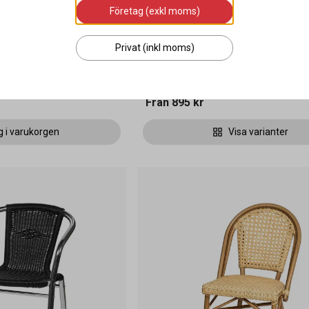
Företag (exkl moms)
line Brun/Svart
Stol Air XL Stapelbar
Privat (inkl moms)
Från
895 kr
g i varukorgen
Visa varianter