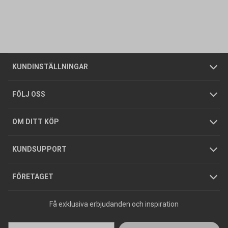
Kontakta oss
Vanliga frågor
Om oss
Butiker
Allmänna försäljningsvillkor
Företagskund
/
Privatkund
KUNDINSTÄLLNINGAR
Tjänster
Foldrar och kataloger
Integritetspolicy
FÖLJ OSS
Hållbarhet
Köpguider
GDPR
OM DITT KÖP
Jobba hos oss
Varumärken
KUNDSUPPORT
Press
FÖRETAGET
Få exklusiva erbjudanden och inspiration