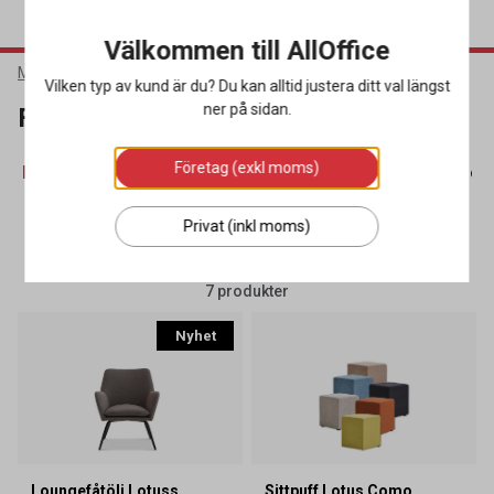
Välkommen till AllOffice
Möbler & Inredning
Kontorsmöbler
Fåtöljer & Soffor
Vilken typ av kund är du? Du kan alltid justera ditt val längst
ner på sidan.
Fåtöljer & Soffor
Företag (exkl moms)
Fåtöljer & Soffor
(7)
Förvaringsmöbler
(16)
Konferen
Privat (inkl moms)
SORTERA
FILTRERA
7 produkter
Nyhet
Loungefåtölj Lotuss
Sittpuff Lotus Como