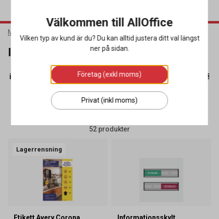
Välkommen till AllOffice
Möbler & Inredning
Inredning
Informationsskyltar
Vilken typ av kund är du? Du kan alltid justera ditt val längst
ner på sidan.
Informationsskyltar
Företag (exkl moms)
rrningsrep
(28)
Informationsskyltar
(52)
Klädhängare & Pa
Privat (inkl moms)
SORTERA
FILTRERA
52 produkter
Lagerrensning
Etikett Avery Corona
Informationsskylt