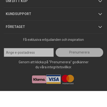
Köpguider
GDPR
OM DITT KÖP
Jobba hos oss
Varumärken
KUNDSUPPORT
Press
FÖRETAGET
Få exklusiva erbjudanden och inspiration
Prenumerera
Genom att klicka på "Prenumerera" godkänner
du våra integritetsvillkor.