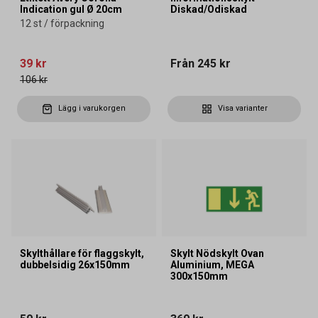
Indication gul Ø 20cm
Diskad/Odiskad
12 st / förpackning
39 kr
Från
245 kr
106 kr
Lägg i varukorgen
Visa varianter
Skylthållare för flaggskylt,
Skylt Nödskylt Ovan
dubbelsidig 26x150mm
Aluminium, MEGA
300x150mm