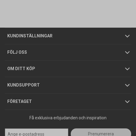
Vanliga frågor
Om oss
Butiker
Allmänna försäljningsvillkor
Företagskund
/
Privatkund
KUNDINSTÄLLNINGAR
Tjänster
Foldrar och kataloger
Integritetspolicy
FÖLJ OSS
Hållbarhet
Köpguider
GDPR
OM DITT KÖP
Jobba hos oss
Varumärken
KUNDSUPPORT
Press
FÖRETAGET
Få exklusiva erbjudanden och inspiration
Prenumerera