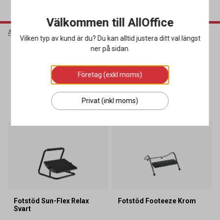
Välkommen till AllOffice
AllOffice
Köpguider
Fotstöd
Vilken typ av kund är du? Du kan alltid justera ditt val längst
ner på sidan.
Fotstöd
Företag (exkl moms)
SORTERA
FILTRERA
Privat (inkl moms)
7 produkter
Fotstöd Sun-Flex Relax
Fotstöd Footeeze Krom
Svart