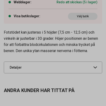
Webblager
:
Redo att skickas (5 i lager)
Visa butikslager
:
Välj butik
Fotstödet kan justeras i 5 höjder (7,5 cm - 12,5 cm) och
Artikelnummer
77010007
vinkeln är justerbar i 30 grader. Höjer positionen av benen
Tidigare artikelnummer
56155EU,9631117
för att förbättra blodcirkulationen och minska trycket på
benen. Den unika ytan masserar nerverna i fötterna.
Leverantörens
56155EU
artikelnummer
UNSPSC
30191505
Detaljer
ANDRA KUNDER HAR TITTAT PÅ