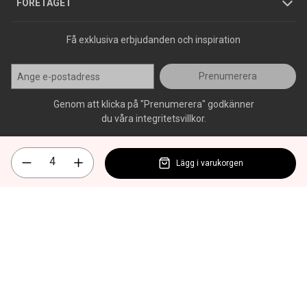
Press
FÖRETAGET
Få exklusiva erbjudanden och inspiration
Prenumerera
Genom att klicka på "Prenumerera" godkänner
du våra integritetsvillkor.
Lägg i varukorgen