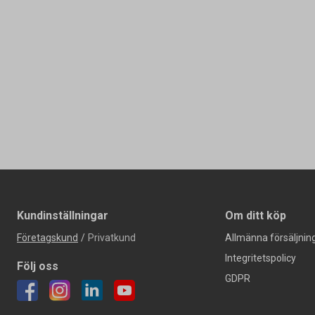
Kundinställningar
Om ditt köp
Företagskund
/
Privatkund
Allmänna försäljning
Integritetspolicy
Följ oss
GDPR