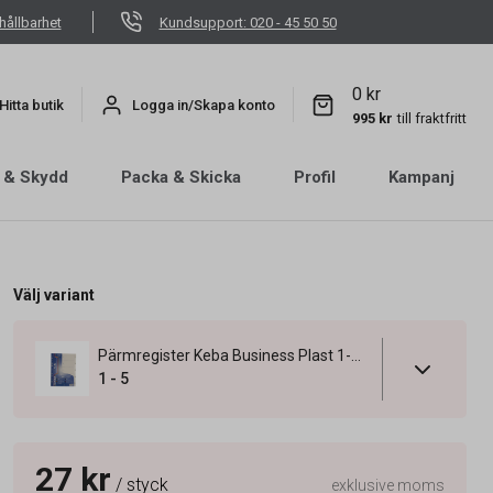
hållbarhet
Kundsupport: 020 - 45 50 50
0 kr
Hitta butik
Logga in/Skapa konto
995 kr
till fraktfritt
 & Skydd
Packa & Skicka
Profil
Kampanj
Välj variant
Pärmregister Keba Business Plast 1-5 A4
1 - 5
27 kr
/ styck
exklusive moms