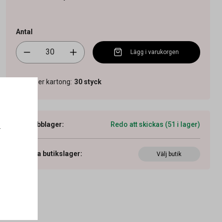
Antal
Lägg i varukorgen
Antal per kartong
:
30
styck
Webblager
:
Redo att skickas (51 i lager)
.
Visa butikslager
:
Välj butik