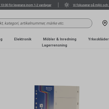
 13:00 för leverans inom 1-2 vardagar
Vi fokuserar på miljö och 
ng
Elektronik
Möbler & Inredning
Yrkeskläder
Lagerrensning