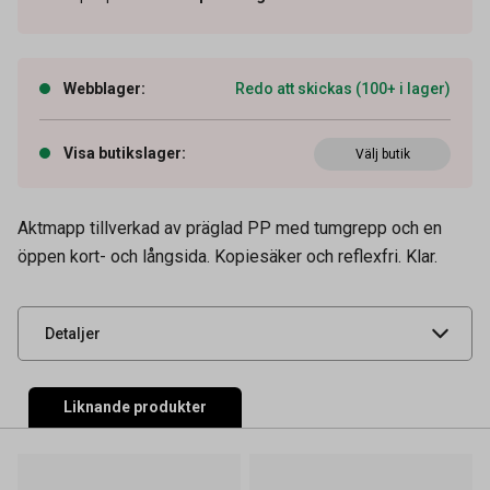
Webblager
:
Redo att skickas (100+ i lager)
Artikelnummer
11110108
Visa butikslager
:
Välj butik
Ytfinish
Klar
Tidigare artikelnummer
46054
Aktmapp tillverkad av präglad PP med tumgrepp och en
öppen kort- och långsida. Kopiesäker och reflexfri. Klar.
Leverantörens
11110108
artikelnummer
UNSPSC
44122011
Detaljer
Liknande produkter