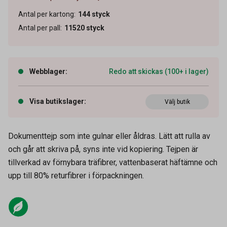
Antal per kartong
:
144
styck
Antal per pall
:
11520
styck
Webblager
:
Redo att skickas (100+ i lager)
Visa butikslager
:
Välj butik
Dokumenttejp som inte gulnar eller åldras. Lätt att rulla av
och går att skriva på, syns inte vid kopiering. Tejpen är
tillverkad av förnybara träfibrer, vattenbaserat häftämne och
upp till 80% returfibrer i förpackningen.
Artikelnummer
42020003
Tidigare artikelnummer
500524,8173122
Leverantörens
7100054153