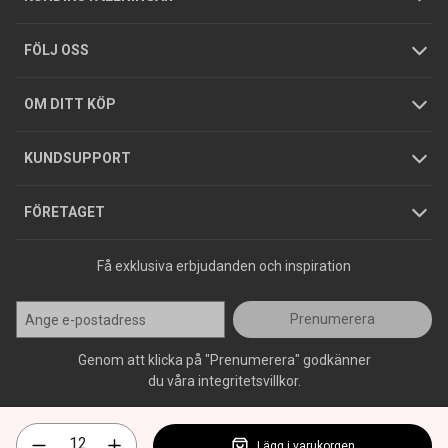
Tjänster
Foldrar och kataloger
Integritetspolicy
FÖLJ OSS
Hållbarhet
Köpguider
GDPR
OM DITT KÖP
Jobba hos oss
Varumärken
KUNDSUPPORT
Press
FÖRETAGET
Få exklusiva erbjudanden och inspiration
Prenumerera
Genom att klicka på "Prenumerera" godkänner
du våra integritetsvillkor.
Lägg i varukorgen