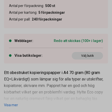
Antal per förpackning
:
500
st
Antal per kartong
:
5
förpackningar
Antal per pall
:
240
förpackningar
Webblager
:
Redo att skickas (100+ i lager)
Visa butikslager
:
Välj butik
Ett obestruket kopieringspapper i A4 70 gram (80 gram
EQ=Likvärdigt) som lämpar sig för alla typer av utskrifter,
Artikelnummer
18010400
kopiatorer, skrivare mm. Pappret har en god och hög
Format
A4
körbarhet vilket ger en problemfri vardag. Hylte Eco copy
Pappersvikt
70 g/m2
har en naturlig cremevit färg vilket ger en behaglig läs
Visa mer
Hålat / Ohålat
Ohålat