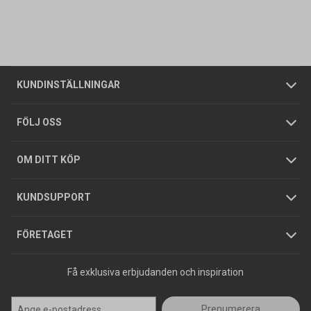
Kontakta oss
Vanliga frågor
Om oss
Butiker
Allmänna försäljningsvillkor
Företagskund
/
Privatkund
KUNDINSTÄLLNINGAR
Tjänster
Foldrar och kataloger
Integritetspolicy
FÖLJ OSS
Hållbarhet
Köpguider
GDPR
OM DITT KÖP
Jobba hos oss
Varumärken
KUNDSUPPORT
Press
FÖRETAGET
Få exklusiva erbjudanden och inspiration
Prenumerera