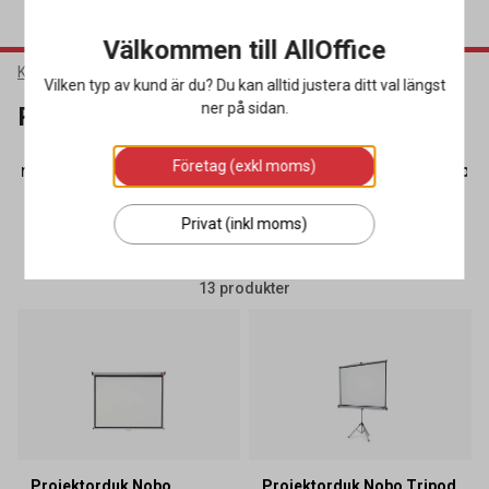
Välkommen till AllOffice
Kontorsmaterial
Konferenstillbehör
Projektordukar
Vilken typ av kund är du? Du kan alltid justera ditt val längst
ner på sidan.
Projektordukar
Företag (exkl moms)
neringstavlor
(3)
Projektordukar
(13)
Whiteboardtavlor
(
Privat (inkl moms)
SORTERA
FILTRERA
13 produkter
Projektorduk Nobo
Projektorduk Nobo Tripod