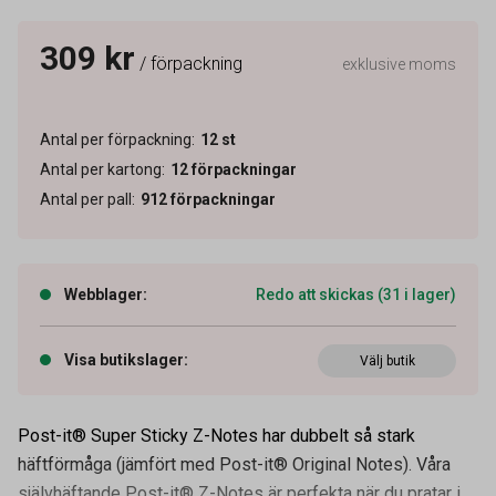
309 kr
/ förpackning
exklusive moms
Antal per förpackning
:
12
st
Antal per kartong
:
12
förpackningar
Antal per pall
:
912
förpackningar
Webblager
:
Redo att skickas (31 i lager)
Visa butikslager
:
Välj butik
Post-it® Super Sticky Z-Notes har dubbelt så stark
häftförmåga (jämfört med Post-it® Original Notes). Våra
självhäftande Post-it® Z-Notes är perfekta när du pratar i