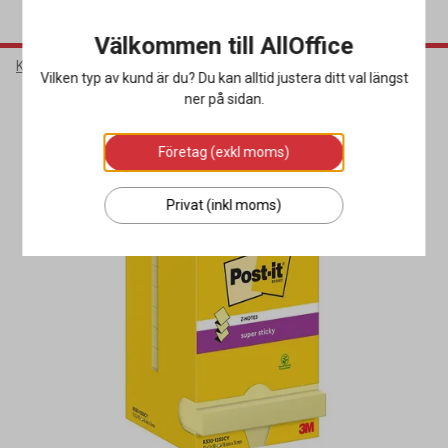
Välkommen till AllOffice
Kontorsmaterial
Block & Blanketter
Post-it & Notisblock
Vilken typ av kund är du? Du kan alltid justera ditt val längst
ner på sidan.
Miljöval
Företag (exkl moms)
Privat (inkl moms)