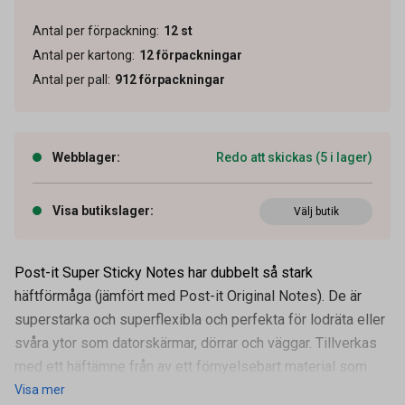
Antal per förpackning
:
12
st
Antal per kartong
:
12
förpackningar
Antal per pall
:
912
förpackningar
Webblager
:
Redo att skickas (5 i lager)
Visa butikslager
:
Välj butik
Post-it Super Sticky Notes har dubbelt så stark
häftförmåga (jämfört med Post-it Original Notes). De är
superstarka och superflexibla och perfekta för lodräta eller
svåra ytor som datorskärmar, dörrar och väggar. Tillverkas
Artikelnummer
10110338
med ett häftämne från av ett förnyelsebart material som
Visa mer
Antal ark / block
90