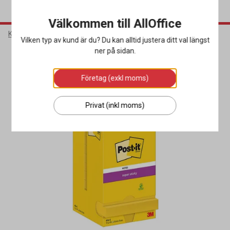
Välkommen till AllOffice
Kontorsmaterial
Block & Blanketter
Post-it & Notisblock
Vilken typ av kund är du? Du kan alltid justera ditt val längst
ner på sidan.
Miljöval
Företag (exkl moms)
Privat (inkl moms)