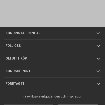
Kontakta oss
Vanliga frågor
Om oss
Butiker
Allmänna försäljningsvillkor
Företagskund
/
Privatkund
KUNDINSTÄLLNINGAR
Tjänster
Foldrar och kataloger
Integritetspolicy
FÖLJ OSS
Hållbarhet
Köpguider
GDPR
OM DITT KÖP
Jobba hos oss
Varumärken
KUNDSUPPORT
Press
FÖRETAGET
Få exklusiva erbjudanden och inspiration