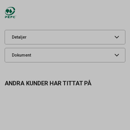
Hålat / Ohålat
Ohålat
Leverantörens
7100290189
artikelnummer
UNSPSC
14111530
Detaljer
Certifikat
Dokument
ANDRA KUNDER HAR TITTAT PÅ