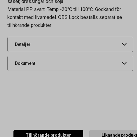
såser, dressingar och soja.
Tidigare artikelnummer
64034,65010599
Material PP svart. Temp -20°C till 100°C. Godkänd för
Leverantörens
3150061-C
kontakt med livsmedel. OBS Lock beställs separat se
artikelnummer
tillhörande produkter
UNSPSC
52151500
Diameter i mm
62 mm
Detaljer
Produktdatablad
Dokument
Tillhörande produkter
Liknande produk