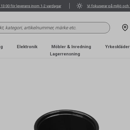
 13:00 för leverans inom 1-2 vardagar
Vi fokuserar på miljö och 
ng
Elektronik
Möbler & Inredning
Yrkeskläder
Lagerrensning