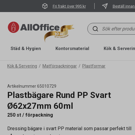
Fri frakt över 995 kr
Beställ innan
Städ & Hygien
Kontorsmaterial
Kök & Serveri
Kök & Servering
Matförpackningar
Plastformar
Artikelnummer
65010729
Plastbägare Rund PP Svart
Ø62x27mm 60ml
Artikelnummer
65010729
250 st / förpackning
Volym
60 ml
Antal fack
1
Dressing bägare i svart PP material som passar perfekt till