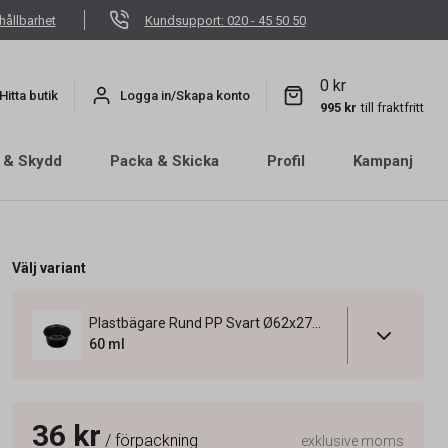
hållbarhet
Kundsupport: 020 - 45 50 50
0 kr
Hitta butik
Logga in/Skapa konto
995 kr
till fraktfritt
 & Skydd
Packa & Skicka
Profil
Kampanj
Välj variant
Plastbägare Rund PP Svart Ø62x27mm 60ml
60 ml
36 kr
/ förpackning
exklusive moms