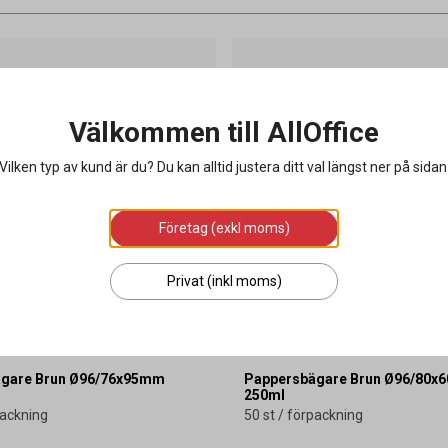
Välkommen till AllOffice
Vilken typ av kund är du? Du kan alltid justera ditt val längst ner på sidan
Företag (exkl moms)
Privat (inkl moms)
gare Brun Ø96/76x95mm
Pappersbägare Brun Ø96/80
250ml
packning
50 st / förpackning