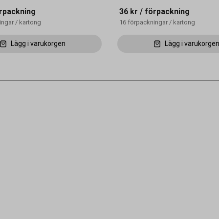
rpackning
36 kr
/ förpackning
ingar
/
kartong
16
förpackningar
/
kartong
Lägg i varukorgen
Lägg i varukorge