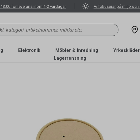
 13:00 för leverans inom 1-2 vardagar
Vi fokuserar på miljö och 
ng
Elektronik
Möbler & Inredning
Yrkeskläder
Lagerrensning