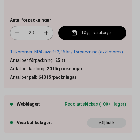
Antal förpackningar
Lägg i varukorgen
Tillkommer: NPA-avgift 2,36 kr / förpackning (exkl moms).
Antal per förpackning
:
25
st
Antal per kartong
:
20
förpackningar
Antal per pall
:
640
förpackningar
Webblager
:
Redo att skickas (100+ i lager)
Visa butikslager
:
Välj butik