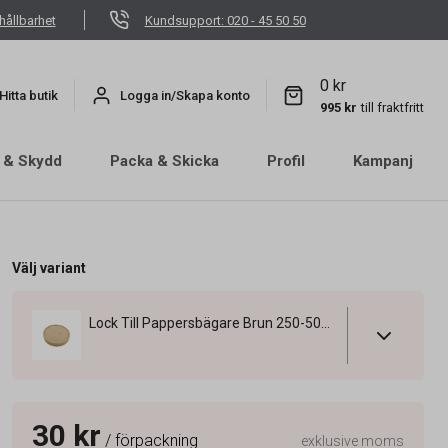
hållbarhet
Kundsupport: 020 - 45 50 50
0 kr
Hitta butik
Logga in/Skapa konto
995 kr
till fraktfritt
 & Skydd
Packa & Skicka
Profil
Kampanj
Välj variant
Lock Till Pappersbägare Brun 250-500ml
30 kr
/ förpackning
exklusive moms