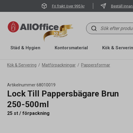
Fri frakt över 995 kr
Beställ innan
Städ & Hygien
Kontorsmaterial
Kök & Serveri
Kök & Servering
Matförpackningar
Pappersformar
Artikelnummer
68010019
Lock Till Pappersbägare Brun
250-500ml
25 st / förpackning
Artikelnummer
68010019
Övrigt
250-500ml