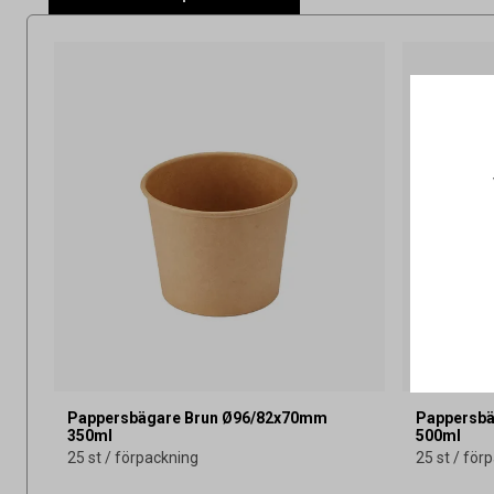
Pappersbägare Brun Ø96/82x70mm
Pappersbä
350ml
500ml
25 st / förpackning
25 st / för