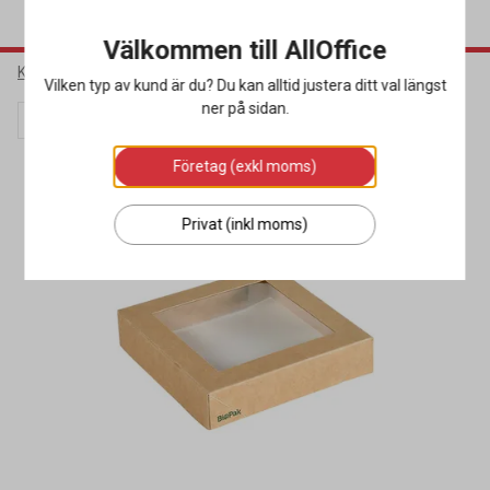
Välkommen till AllOffice
Kök & Servering
Matförpackningar
Pappersformar
Vilken typ av kund är du? Du kan alltid justera ditt val längst
ner på sidan.
Lagerrensning
Miljöval
Företag (exkl moms)
Privat (inkl moms)