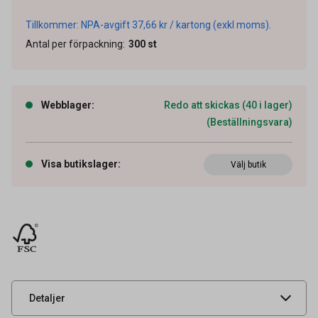
Tillkommer: NPA-avgift 37,66 kr / kartong (exkl moms).
Antal per förpackning
:
300
st
Webblager
:
Redo att skickas (40 i lager)
(Beställningsvara)
Visa butikslager
:
Välj butik
Artikelnummer
65040220
Tidigare artikelnummer
67165
Leverantörens
202880
artikelnummer
UNSPSC
52151504
Detaljer