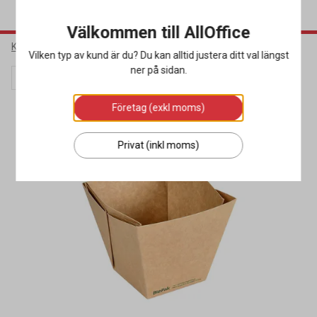
Välkommen till AllOffice
Kök & Servering
Matförpackningar
Pappersformar
Vilken typ av kund är du? Du kan alltid justera ditt val längst
ner på sidan.
Lagerrensning
Miljöval
Företag (exkl moms)
Privat (inkl moms)