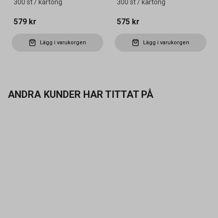
300 st / kartong
300 st / kartong
579 kr
575 kr
Lägg i varukorgen
Lägg i varukorgen
ANDRA KUNDER HAR TITTAT PÅ
Kontakta oss
Vanliga frågor