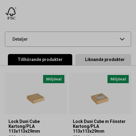
Tidigare artikelnummer
67200
Leverantörens
202873
artikelnummer
UNSPSC
52151506
Detaljer
Tillhörande produkter
Liknande produkter
Miljöval
Miljöval
Lock Duni Cube
Lock Duni Cube m Fönster
Kartong/PLA
Kartong/PLA
113x113x29mm
113x113x29mm