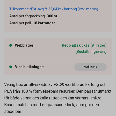
Tillkommer: NPA-avgift 32,04 kr / kartong (exkl moms).
Antal per förpackning
:
300
st
Antal per pall
:
18
kartonger
Webblager
:
Redo att skickas (9 i lager)
(Beställningsvara)
Visa butikslager
:
Välj butik
Viking box är tillverkade av FSC®-certifierad kartong och
PLA från 100 % förnyelsebara resurser. Den passar utmärkt
för både varma och kalla rätter, och kan värmas i mikro.
Boxen matchas med ett passande lock, som gör den
stapelbar.
Artikelnummer
65040225