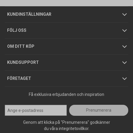
Om oss
Butiker
Allmänna försäljningsvillkor
Företagskund
/
Privatkund
KUNDINSTÄLLNINGAR
Tjänster
Foldrar och kataloger
Integritetspolicy
FÖLJ OSS
Hållbarhet
Köpguider
GDPR
OM DITT KÖP
Jobba hos oss
Varumärken
KUNDSUPPORT
Press
FÖRETAGET
Få exklusiva erbjudanden och inspiration
Prenumerera
Genom att klicka på "Prenumerera" godkänner
du våra integritetsvillkor.