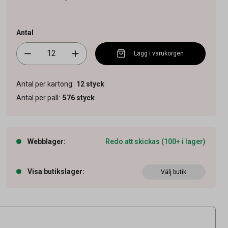
Antal
Lägg i varukorgen
Antal per kartong
:
12
styck
Antal per pall
:
576
styck
Webblager
:
Redo att skickas (100+ i lager)
Visa butikslager
:
Välj butik