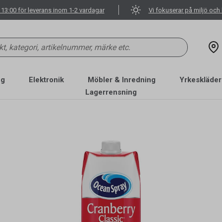
 13:00 för leverans inom 1-2 vardagar
Vi fokuserar på miljö och 
ng
Elektronik
Möbler & Inredning
Yrkeskläder
Lagerrensning