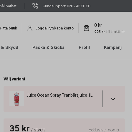
hållbarhet
Kundsupport: 020 - 45 50 50
0 kr
Hitta butik
Logga in/Skapa konto
995 kr
till fraktfritt
 & Skydd
Packa & Skicka
Profil
Kampanj
Välj variant
Juice Ocean Spray Tranbärsjuice 1L
35 kr
/ styck
exklusive moms