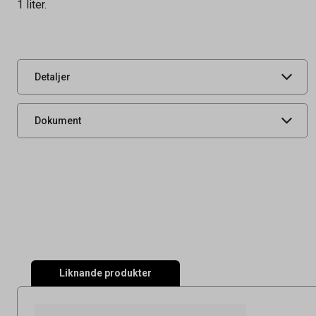
1 liter.
Tidigare artikelnummer
11506
Leverantörens
249477
artikelnummer
UNSPSC
50202306
Detaljer
Livsmedelsdatablad
Dokument
Liknande produkter