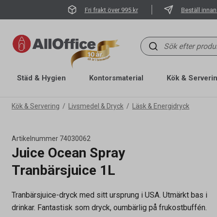
Fri frakt över 995 kr
Beställ innan
Städ & Hygien
Kontorsmaterial
Kök & Serveri
Kök & Servering
Livsmedel & Dryck
Läsk & Energidryck
Artikelnummer
74030062
Juice Ocean Spray
Tranbärsjuice 1L
Tranbärsjuice-dryck med sitt ursprung i USA. Utmärkt bas i
Artikelnummer
74030062
drinkar. Fantastisk som dryck, oumbärlig på frukostbuffén.