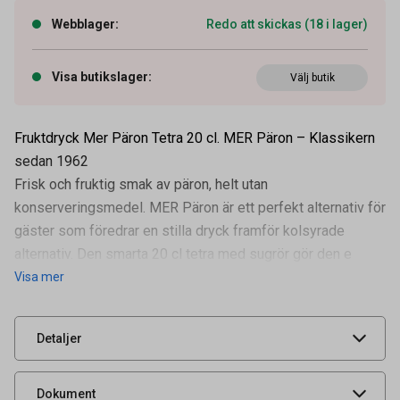
Webblager
:
Redo att skickas (18 i lager)
Visa butikslager
:
Välj butik
Fruktdryck Mer Päron Tetra 20 cl. MER Päron – Klassikern
sedan 1962
Frisk och fruktig smak av päron, helt utan
konserveringsmedel. MER Päron är ett perfekt alternativ för
gäster som föredrar en stilla dryck framför kolsyrade
Artikelnummer
74030105
alternativ. Den smarta 20 cl tetra med sugrör gör den e
Visa mer
Leverantörens
2079-862
artikelnummer
UNSPSC
50202306
Detaljer
Livsmedelsdatablad
Dokument