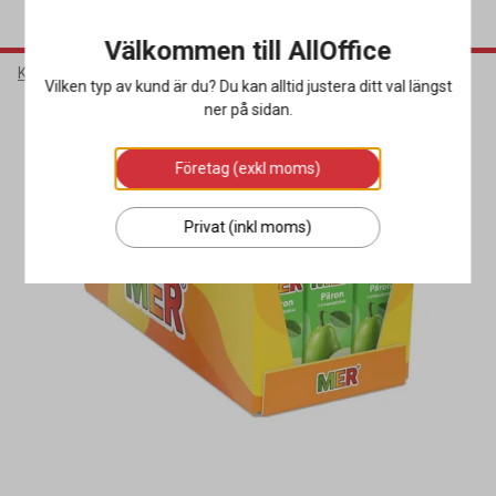
Välkommen till AllOffice
Kök & Servering
Livsmedel & Dryck
Läsk & Energidryck
Vilken typ av kund är du? Du kan alltid justera ditt val längst
ner på sidan.
Företag (exkl moms)
Privat (inkl moms)