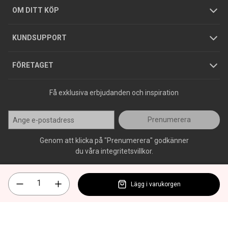
Hållbarhet
Köpguider
GDPR
OM DITT KÖP
Jobba hos oss
Varumärken
KUNDSUPPORT
Press
FÖRETAGET
Få exklusiva erbjudanden och inspiration
Prenumerera
Genom att klicka på "Prenumerera" godkänner
du våra integritetsvillkor.
Lägg i varukorgen