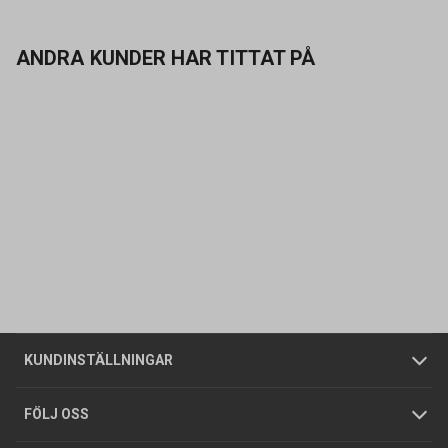
ANDRA KUNDER HAR TITTAT PÅ
Kontakta oss
Vanliga frågor
Om oss
Butiker
Allmänna försäljningsvillkor
Företagskund
/
Privatkund
KUNDINSTÄLLNINGAR
Tjänster
Foldrar och kataloger
Integritetspolicy
FÖLJ OSS