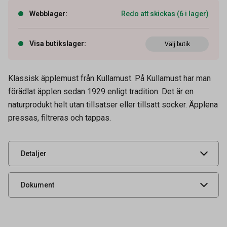
Webblager
:
Redo att skickas (6 i lager)
Visa butikslager
:
Välj butik
Klassisk äpplemust från Kullamust. På Kullamust har man
förädlat äpplen sedan 1929 enligt tradition. Det är en
Artikelnummer
74030090
naturprodukt helt utan tillsatser eller tillsatt socker. Äpplena
pressas, filtreras och tappas.
Leverantörens
2001010
artikelnummer
UNSPSC
50202306
Detaljer
Livsmedelsdatablad
Dokument