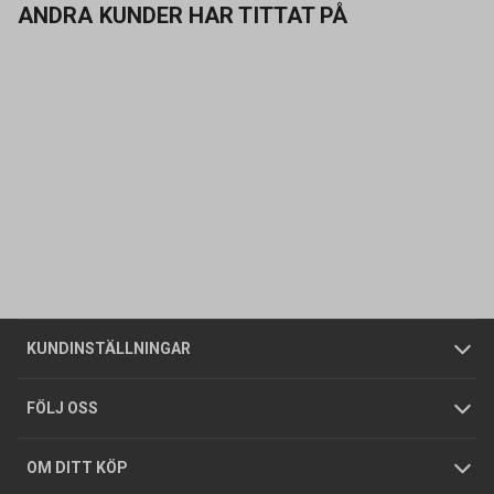
ANDRA KUNDER HAR TITTAT PÅ
Kontakta oss
Vanliga frågor
Om oss
Butiker
Allmänna försäljningsvillkor
Företagskund
/
Privatkund
KUNDINSTÄLLNINGAR
Tjänster
Foldrar och kataloger
Integritetspolicy
FÖLJ OSS
Hållbarhet
Köpguider
GDPR
OM DITT KÖP