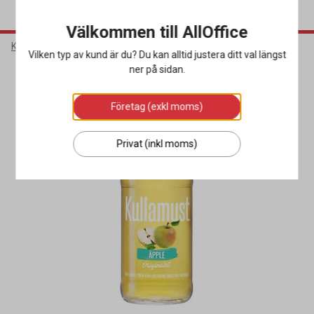
Välkommen till AllOffice
Kök & Servering
Livsmedel & Dryck
Läsk & Energidryck
Vilken typ av kund är du? Du kan alltid justera ditt val längst
ner på sidan.
Företag (exkl moms)
Privat (inkl moms)