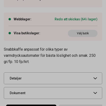
Webblager
:
Redo att skickas (64 i lager)
Visa butikslager
:
Välj butik
Artikelnummer
60100170
Vikt
250 g
Snabbkaffe anpassat för olika typer av
Leverantörens
4032119
varmdrycksautomater för bästa löslighet och smak. 250
artikelnummer
gr/fp. 10 fp/krt.
UNSPSC
50201706
Typ
Snabbkaffe
Detaljer
Livsmedelsdatablad
Dokument