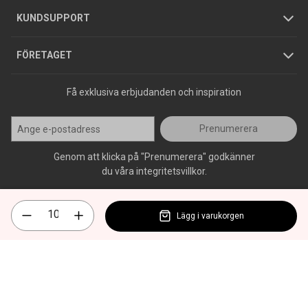
Jobba hos oss
Varumärken
KUNDSUPPORT
Press
FÖRETAGET
Få exklusiva erbjudanden och inspiration
Prenumerera
Genom att klicka på "Prenumerera" godkänner
du våra integritetsvillkor.
Lägg i varukorgen