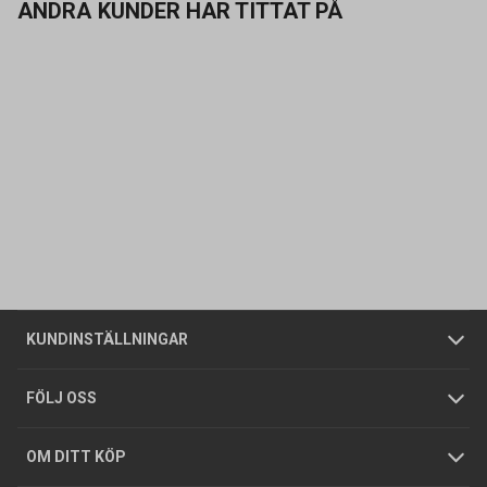
ANDRA KUNDER HAR TITTAT PÅ
Kontakta oss
Vanliga frågor
Om oss
Butiker
Allmänna försäljningsvillkor
Företagskund
/
Privatkund
KUNDINSTÄLLNINGAR
Tjänster
Foldrar och kataloger
Integritetspolicy
FÖLJ OSS
Hållbarhet
Köpguider
GDPR
OM DITT KÖP